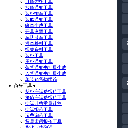
订舱委托工具
放舱通知工具
装柜拖车工具
装船通知工具
账单生成工具
开具发票工具
车队派车工具
提单补料工具
报关资料工具
装柜工具
甩柜通知工具
落货通知书批量生成
入货通知书批量生成
集装箱货物跟踪
商务工具
▼
整柜海运费报价工具
拼箱海运费报价工具
空运计费重量计算
空运报价工具
运费询价工具
贸易术语报价工具
货代万能翻译