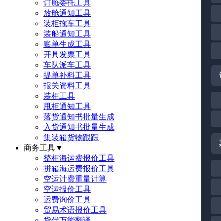
订舱委托工具
放舱通知工具
装柜拖车工具
装船通知工具
账单生成工具
开具发票工具
车队派车工具
提单补料工具
报关资料工具
装柜工具
甩柜通知工具
落货通知书批量生成
入货通知书批量生成
集装箱货物跟踪
商务工具
▼
整柜海运费报价工具
拼箱海运费报价工具
空运计费重量计算
空运报价工具
运费询价工具
贸易术语报价工具
货代万能翻译