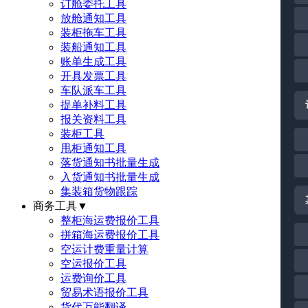
订舱委托工具
放舱通知工具
装柜拖车工具
装船通知工具
账单生成工具
开具发票工具
车队派车工具
提单补料工具
报关资料工具
装柜工具
甩柜通知工具
落货通知书批量生成
入货通知书批量生成
集装箱货物跟踪
商务工具
▼
整柜海运费报价工具
拼箱海运费报价工具
空运计费重量计算
空运报价工具
运费询价工具
贸易术语报价工具
货代万能翻译