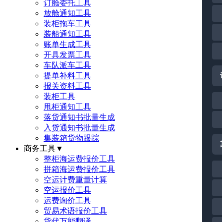
订舱委托工具
放舱通知工具
装柜拖车工具
装船通知工具
账单生成工具
开具发票工具
车队派车工具
提单补料工具
报关资料工具
装柜工具
甩柜通知工具
落货通知书批量生成
入货通知书批量生成
集装箱货物跟踪
商务工具
▼
整柜海运费报价工具
拼箱海运费报价工具
空运计费重量计算
空运报价工具
运费询价工具
贸易术语报价工具
货代万能翻译