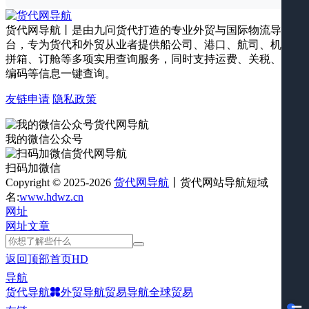
货代网导航丨是由九问货代打造的专业外贸与国际物流导航平
台，专为货代和外贸从业者提供船公司、港口、航司、机场、
拼箱、订舱等多项实用查询服务，同时支持运费、关税、海关
编码等信息一键查询。
友链申请
隐私政策
我的微信公众号
扫码加微信
Copyright © 2025-2026
货代网导航
丨货代网站导航短域
名:
www.hdwz.cn
网址
网址
文章
返回顶部
首页
HD
导航
货代导航
外贸导航
贸易导航
全球贸易