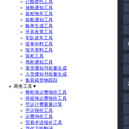
订舱委托工具
放舱通知工具
装柜拖车工具
装船通知工具
账单生成工具
开具发票工具
车队派车工具
提单补料工具
报关资料工具
装柜工具
甩柜通知工具
落货通知书批量生成
入货通知书批量生成
集装箱货物跟踪
商务工具
▼
整柜海运费报价工具
拼箱海运费报价工具
空运计费重量计算
空运报价工具
运费询价工具
贸易术语报价工具
货代万能翻译