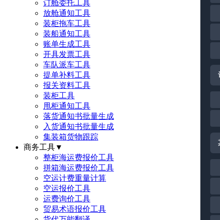
订舱委托工具
放舱通知工具
装柜拖车工具
装船通知工具
账单生成工具
开具发票工具
车队派车工具
提单补料工具
报关资料工具
装柜工具
甩柜通知工具
落货通知书批量生成
入货通知书批量生成
集装箱货物跟踪
商务工具
▼
整柜海运费报价工具
拼箱海运费报价工具
空运计费重量计算
空运报价工具
运费询价工具
贸易术语报价工具
货代万能翻译