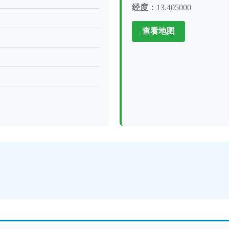
经度：
13.405000
查看地图