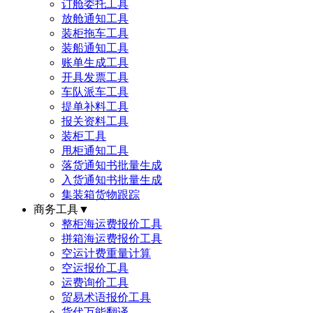
订舱委托工具
放舱通知工具
装柜拖车工具
装船通知工具
账单生成工具
开具发票工具
车队派车工具
提单补料工具
报关资料工具
装柜工具
甩柜通知工具
落货通知书批量生成
入货通知书批量生成
集装箱货物跟踪
商务工具
▼
整柜海运费报价工具
拼箱海运费报价工具
空运计费重量计算
空运报价工具
运费询价工具
贸易术语报价工具
货代万能翻译