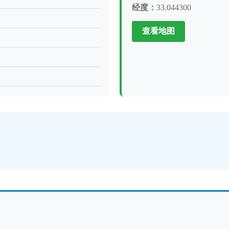
经度：
33.044300
查看地图