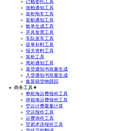
订舱委托工具
放舱通知工具
装柜拖车工具
装船通知工具
账单生成工具
开具发票工具
车队派车工具
提单补料工具
报关资料工具
装柜工具
甩柜通知工具
落货通知书批量生成
入货通知书批量生成
集装箱货物跟踪
商务工具
▼
整柜海运费报价工具
拼箱海运费报价工具
空运计费重量计算
空运报价工具
运费询价工具
贸易术语报价工具
货代万能翻译