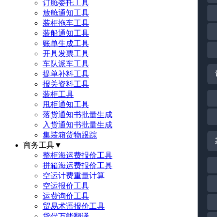
订舱委托工具
放舱通知工具
装柜拖车工具
装船通知工具
账单生成工具
开具发票工具
车队派车工具
提单补料工具
报关资料工具
装柜工具
甩柜通知工具
落货通知书批量生成
入货通知书批量生成
集装箱货物跟踪
商务工具
▼
整柜海运费报价工具
拼箱海运费报价工具
空运计费重量计算
空运报价工具
运费询价工具
贸易术语报价工具
货代万能翻译