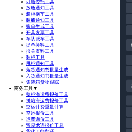
订舱委托工具
放舱通知工具
装柜拖车工具
装船通知工具
账单生成工具
开具发票工具
车队派车工具
提单补料工具
报关资料工具
装柜工具
甩柜通知工具
落货通知书批量生成
入货通知书批量生成
集装箱货物跟踪
商务工具
▼
整柜海运费报价工具
拼箱海运费报价工具
空运计费重量计算
空运报价工具
运费询价工具
贸易术语报价工具
货代万能翻译