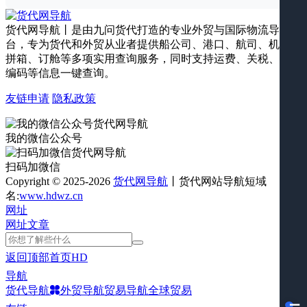
货代网导航丨是由九问货代打造的专业外贸与国际物流导航平
台，专为货代和外贸从业者提供船公司、港口、航司、机场、
拼箱、订舱等多项实用查询服务，同时支持运费、关税、海关
编码等信息一键查询。
友链申请
隐私政策
我的微信公众号
扫码加微信
Copyright © 2025-2026
货代网导航
丨货代网站导航短域
名:
www.hdwz.cn
网址
网址
文章
返回顶部
首页
HD
导航
货代导航
外贸导航
贸易导航
全球贸易