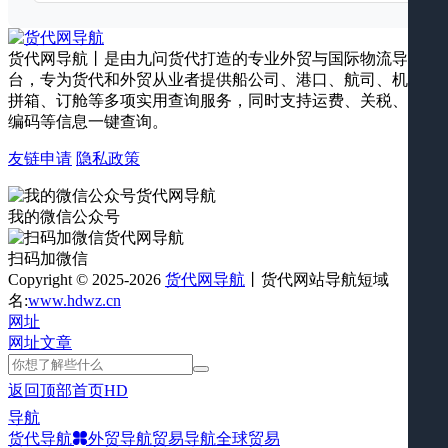
货代网导航丨是由九问货代打造的专业外贸与国际物流导航平
台，专为货代和外贸从业者提供船公司、港口、航司、机场、
拼箱、订舱等多项实用查询服务，同时支持运费、关税、海关
编码等信息一键查询。
友链申请
隐私政策
我的微信公众号
扫码加微信
Copyright © 2025-2026
货代网导航
丨货代网站导航短域
名:
www.hdwz.cn
网址
网址
文章
返回顶部
首页
HD
导航
货代导航
外贸导航
贸易导航
全球贸易