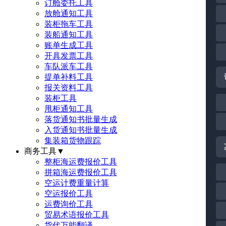
订舱委托工具
放舱通知工具
装柜拖车工具
装船通知工具
账单生成工具
开具发票工具
车队派车工具
提单补料工具
报关资料工具
装柜工具
甩柜通知工具
落货通知书批量生成
入货通知书批量生成
集装箱货物跟踪
商务工具
▼
整柜海运费报价工具
拼箱海运费报价工具
空运计费重量计算
空运报价工具
运费询价工具
贸易术语报价工具
货代万能翻译