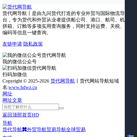
货代网导航丨是由九问货代打造的专业外贸与国际物流导航平
台，专为货代和外贸从业者提供船公司、港口、航司、机场、
拼箱、订舱等多项实用查询服务，同时支持运费、关税、海关
编码等信息一键查询。
友链申请
隐私政策
我的微信公众号
扫码加微信
Copyright © 2025-2026
货代网导航
丨货代网站导航短域
名:
www.hdwz.cn
网址
网址
文章
返回顶部
首页
HD
导航
货代导航
外贸导航
贸易导航
全球贸易