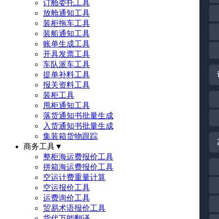
订舱委托工具
放舱通知工具
装柜拖车工具
装船通知工具
账单生成工具
开具发票工具
车队派车工具
提单补料工具
报关资料工具
装柜工具
甩柜通知工具
落货通知书批量生成
入货通知书批量生成
集装箱货物跟踪
商务工具
▼
整柜海运费报价工具
拼箱海运费报价工具
空运计费重量计算
空运报价工具
运费询价工具
贸易术语报价工具
货代万能翻译