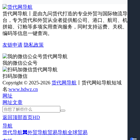
货代网导航丨是由九问货代打造的专业外贸与国际物流导航平
台，专为货代和外贸从业者提供船公司、港口、航司、机场、
拼箱、订舱等多项实用查询服务，同时支持运费、关税、海关
编码等信息一键查询。
友链申请
隐私政策
我的微信公众号
扫码加微信
Copyright © 2025-2026
货代网导航
丨货代网站导航短域
名:
www.hdwz.cn
网址
网址
文章
返回顶部
首页
HD
导航
货代导航
外贸导航
贸易导航
全球贸易