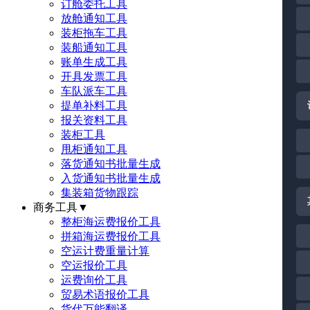
订舱委托工具
放舱通知工具
装柜拖车工具
装船通知工具
账单生成工具
开具发票工具
车队派车工具
提单补料工具
报关资料工具
装柜工具
甩柜通知工具
落货通知书批量生成
入货通知书批量生成
集装箱货物跟踪
商务工具
▼
整柜海运费报价工具
拼箱海运费报价工具
空运计费重量计算
空运报价工具
运费询价工具
贸易术语报价工具
货代万能翻译