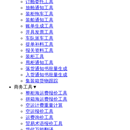
订舱委托工具
放舱通知工具
装柜拖车工具
装船通知工具
账单生成工具
开具发票工具
车队派车工具
提单补料工具
报关资料工具
装柜工具
甩柜通知工具
落货通知书批量生成
入货通知书批量生成
集装箱货物跟踪
商务工具
▼
整柜海运费报价工具
拼箱海运费报价工具
空运计费重量计算
空运报价工具
运费询价工具
贸易术语报价工具
货代万能翻译