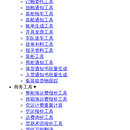
订舱委托工具
放舱通知工具
装柜拖车工具
装船通知工具
账单生成工具
开具发票工具
车队派车工具
提单补料工具
报关资料工具
装柜工具
甩柜通知工具
落货通知书批量生成
入货通知书批量生成
集装箱货物跟踪
商务工具
▼
整柜海运费报价工具
拼箱海运费报价工具
空运计费重量计算
空运报价工具
运费询价工具
贸易术语报价工具
货代万能翻译