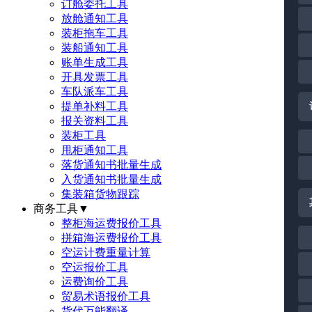
订舱委托工具
放舱通知工具
装柜拖车工具
装船通知工具
账单生成工具
开具发票工具
车队派车工具
提单补料工具
报关资料工具
装柜工具
甩柜通知工具
落货通知书批量生成
入货通知书批量生成
集装箱货物跟踪
商务工具
▼
整柜海运费报价工具
拼箱海运费报价工具
空运计费重量计算
空运报价工具
运费询价工具
贸易术语报价工具
货代万能翻译