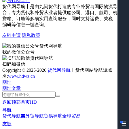
货代网导航丨是由九问货代打造的专业外贸与国际物流导航平
台，专为货代和外贸从业者提供船公司、港口、航司、机场、
拼箱、订舱等多项实用查询服务，同时支持运费、关税、海关
编码等信息一键查询。
友链申请
隐私政策
我的微信公众号
扫码加微信
Copyright © 2025-2026
货代网导航
丨货代网站导航短域
名:
www.hdwz.cn
网址
网址
文章
返回顶部
首页
HD
导航
货代导航
外贸导航
贸易导航
全球贸易
友链
☰