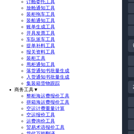
订舱委托工具
放舱通知工具
装柜拖车工具
装船通知工具
账单生成工具
开具发票工具
车队派车工具
提单补料工具
报关资料工具
装柜工具
甩柜通知工具
落货通知书批量生成
入货通知书批量生成
集装箱货物跟踪
商务工具
▼
整柜海运费报价工具
拼箱海运费报价工具
空运计费重量计算
空运报价工具
运费询价工具
贸易术语报价工具
货代万能翻译