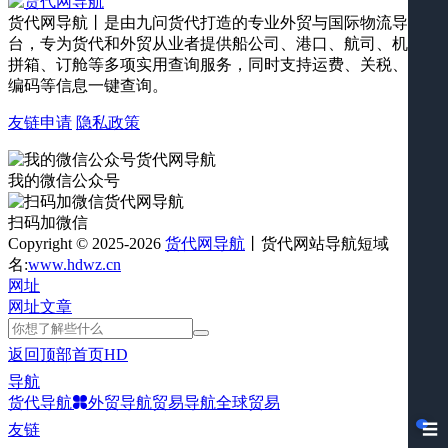
货代网导航丨是由九问货代打造的专业外贸与国际物流导航平
台，专为货代和外贸从业者提供船公司、港口、航司、机场、
拼箱、订舱等多项实用查询服务，同时支持运费、关税、海关
编码等信息一键查询。
友链申请
隐私政策
我的微信公众号
扫码加微信
Copyright © 2025-2026
货代网导航
丨货代网站导航短域
名:
www.hdwz.cn
网址
网址
文章
返回顶部
首页
HD
导航
货代导航
外贸导航
贸易导航
全球贸易
友链
☰