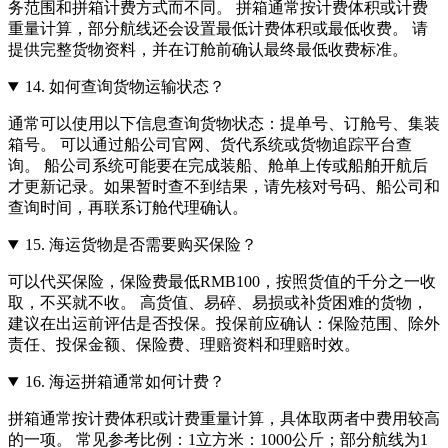
务范围和拼箱计费方式而不同。 拼箱通常按计费体积或计费
重量计算，部分航线还会设置最低计费体积或最低收费。 请
提供完整货物资料，并在订舱前确认最终最低收费标准。
14.
如何查询货物运输状态？
通常可以使用以下信息查询货物状态：提单号、订舱号、集装
箱号。 可以通过船公司官网、货代系统或货物追踪平台查
询。 船公司系统可能要在完成装船、舱单上传或船舶开航后
才更新记录。如果暂时查不到结果，请先核对号码、船公司和
查询时间，再联系订舱代理确认。
15.
海运货物是否需要购买保险？
可以代买保险，保险费最低RMB100，按照货值的千分之一收
取，不买就不收。 高货值、易碎、易损或补货困难的货物，
建议在出运前评估是否投保。投保前应确认：保险范围、除外
责任、投保金额、保险费、理赔资料和理赔时效。
16.
海运拼箱通常如何计费？
拼箱通常按计费体积或计费重量计算，具体取两者中费用较高
的一项。 常见参考比例：1立方米：1000公斤；部分航线为1