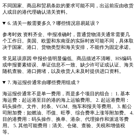
不同国家、商品和贸易条款的要求可能不同，出运前应由收货
人或目的港代理确认清关资料。
6.
清关一般需要多久？哪些情况容易延误？
参考时效 资料齐全、申报准确时，普通货物清关通常需要几
个工作日。美国、欧盟和东南亚的实际时效可能不同，具体取
决于国家、港口、货物类型和海关安排，不能作为固定承诺。
常见延误原因 申报价值明显偏低、商品描述不清晰、HS编码
或申报要素错误、单证信息不一致、缺少许可证或认证、海关
随机查验、港口拥堵，以及收货人未及时提供进口资料。
7.
海运报价通常由哪些费用组成？
海运报价通常不是单一费用，而是多个项目的组合： 1. 基本
海运费：起运港至目的港的海上运输费用。 2. 起运港费用：
码头操作、文件、封条、VGM、拖车和报关等费用。 3. 船公
司附加费：如燃油、币值、旺季、综合费率上涨等附加费。 4.
目的港费用：码头操作、换单、港杂、代理操作和派送等费
用。 5. 其他可能费用：清关、仓储、查验、关税和增值税
等。