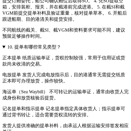
提交订舱委托，船公司确认舱位后取得SO。 4. 凭SO提取空
箱，安排装柜、报关，并在截港前完成进港。 5. 在截SI和截
VGM前提交提单补料及验证重量，核对提单草本。 6. 开船后
跟进船期、目的港清关和提货安排。
不同航线的截关、截SI、截VGM和资料要求可能不同，建议
预留足够操作时间。
10.
提单有哪些常见类型？
正本提单 纸质运输单证，货权控制较强，常用于信用证或货
款尚未收清的交易。
电放提单 发货人完成电放指示后，目的港通常无需提交纸质
正本即可办理放货，操作较快。
海运单（Sea Waybill） 不可转让的运输单证，通常由收货人完
成身份和放货核验后提货。
记名提单和指示提单 记名提单指定具体收货人；指示提单可
通过背书转让，适合需要货权流转的安排。
发货人提供准确的提单补料，由承运人根据运输安排签发相应