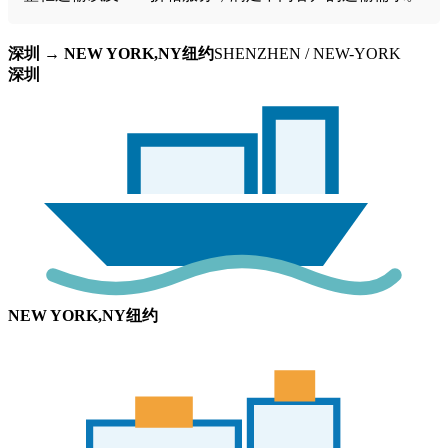
深圳 → NEW YORK,NY纽约
SHENZHEN / NEW-YORK
深圳
NEW YORK,NY纽约