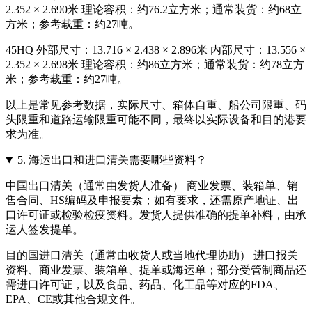
2.352 × 2.690米 理论容积：约76.2立方米；通常装货：约68立
方米；参考载重：约27吨。
45HQ 外部尺寸：13.716 × 2.438 × 2.896米 内部尺寸：13.556 ×
2.352 × 2.698米 理论容积：约86立方米；通常装货：约78立方
米；参考载重：约27吨。
以上是常见参考数据，实际尺寸、箱体自重、船公司限重、码
头限重和道路运输限重可能不同，最终以实际设备和目的港要
求为准。
5.
海运出口和进口清关需要哪些资料？
中国出口清关（通常由发货人准备） 商业发票、装箱单、销
售合同、HS编码及申报要素；如有要求，还需原产地证、出
口许可证或检验检疫资料。发货人提供准确的提单补料，由承
运人签发提单。
目的国进口清关（通常由收货人或当地代理协助） 进口报关
资料、商业发票、装箱单、提单或海运单；部分受管制商品还
需进口许可证，以及食品、药品、化工品等对应的FDA、
EPA、CE或其他合规文件。