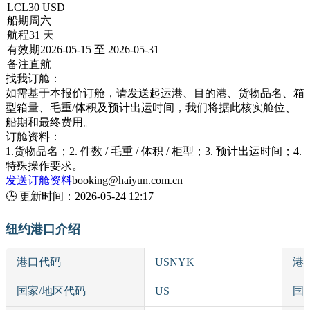
LCL
30 USD
船期
周六
航程
31 天
有效期
2026-05-15 至 2026-05-31
备注
直航
找我订舱：
如需基于本报价订舱，请发送起运港、目的港、货物品名、箱
型箱量、毛重/体积及预计出运时间，我们将据此核实舱位、
船期和最终费用。
订舱资料：
1.货物品名；2. 件数 / 毛重 / 体积 / 柜型；3. 预计出运时间；4.
特殊操作要求。
发送订舱资料
booking@haiyun.com.cn
🕒
更新时间：
2026-05-24 12:17
纽约港口介绍
港口代码
USNYK
港
国家/地区代码
US
国