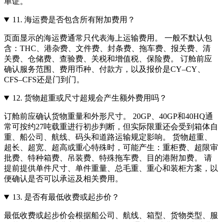
单证。
11.
海运费是否包含所有附加费用？
页面显示的海运费通常只代表海上运输费用。 一般不默认包
含：THC、港杂费、文件费、封条费、拖车费、报关费、清
关费、仓储费、查验费、关税和增值税、保险费。 订舱前应
确认服务范围、费用币种、付款方，以及报价是CY–CY、
CFS–CFS还是门到门。
12.
货物超重或尺寸超规会产生额外费用吗？
订舱前应确认货物重量和外形尺寸。 20GP、40GP和40HQ通
常可按约27吨载重进行初步判断，但实际限重还会受到箱体自
重、船公司、航线、码头和道路运输规定影响。 货物超重、
超长、超宽、超高或重心特殊时，可能产生：重柜费、超限审
批费、特种箱费、吊装费、特殊拖车费、目的港附加费。 请
提前提供单件尺寸、单件重量、总毛重、重心和装柜方案，以
便确认是否可以承运及相关费用。
13.
是否有最低收费或起步价？
最低收费或起步价会根据船公司、航线、箱型、货物类型、服