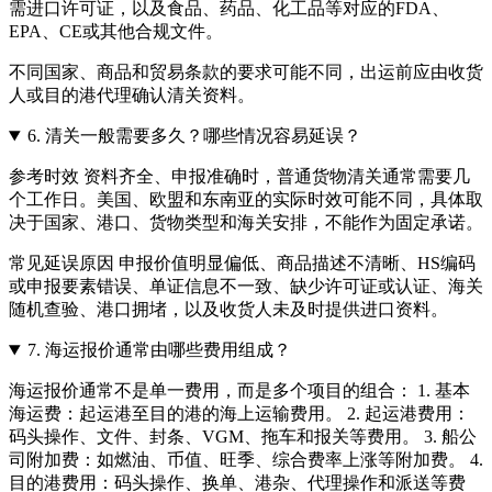
需进口许可证，以及食品、药品、化工品等对应的FDA、
EPA、CE或其他合规文件。
不同国家、商品和贸易条款的要求可能不同，出运前应由收货
人或目的港代理确认清关资料。
6.
清关一般需要多久？哪些情况容易延误？
参考时效 资料齐全、申报准确时，普通货物清关通常需要几
个工作日。美国、欧盟和东南亚的实际时效可能不同，具体取
决于国家、港口、货物类型和海关安排，不能作为固定承诺。
常见延误原因 申报价值明显偏低、商品描述不清晰、HS编码
或申报要素错误、单证信息不一致、缺少许可证或认证、海关
随机查验、港口拥堵，以及收货人未及时提供进口资料。
7.
海运报价通常由哪些费用组成？
海运报价通常不是单一费用，而是多个项目的组合： 1. 基本
海运费：起运港至目的港的海上运输费用。 2. 起运港费用：
码头操作、文件、封条、VGM、拖车和报关等费用。 3. 船公
司附加费：如燃油、币值、旺季、综合费率上涨等附加费。 4.
目的港费用：码头操作、换单、港杂、代理操作和派送等费