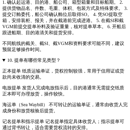
1. 确认起运港、目的港、船公司、箱型箱量和目标船期。 2.
提供货物品名、件数、毛重、体积、包装方式及特殊要求。 3.
提交订舱委托，船公司确认舱位后取得SO。 4. 凭SO提取空
箱，安排装柜、报关，并在截港前完成进港。 5. 在截SI和截
VGM前提交提单补料及验证重量，核对提单草本。 6. 开船后
跟进船期、目的港清关和提货安排。
不同航线的截关、截SI、截VGM和资料要求可能不同，建议
预留足够操作时间。
10.
提单有哪些常见类型？
正本提单 纸质运输单证，货权控制较强，常用于信用证或货
款尚未收清的交易。
电放提单 发货人完成电放指示后，目的港通常无需提交纸质
正本即可办理放货，操作较快。
海运单（Sea Waybill） 不可转让的运输单证，通常由收货人完
成身份和放货核验后提货。
记名提单和指示提单 记名提单指定具体收货人；指示提单可
通过背书转让，适合需要货权流转的安排。