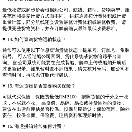
最低收费或起步价会根据船公司、航线、箱型、货物类型、服
务范围和拼箱计费方式而不同。 拼箱通常按计费体积或计费
重量计算，部分航线还会设置最低计费体积或最低收费。 请
提供完整货物资料，并在订舱前确认最终最低收费标准。
14.
如何查询货物运输状态？
通常可以使用以下信息查询货物状态：提单号、订舱号、集装
箱号。 可以通过船公司官网、货代系统或货物追踪平台查
询。 船公司系统可能要在完成装船、舱单上传或船舶开航后
才更新记录。如果暂时查不到结果，请先核对号码、船公司和
查询时间，再联系订舱代理确认。
15.
海运货物是否需要购买保险？
可以代买保险，保险费最低RMB100，按照货值的千分之一收
取，不买就不收。 高货值、易碎、易损或补货困难的货物，
建议在出运前评估是否投保。投保前应确认：保险范围、除外
责任、投保金额、保险费、理赔资料和理赔时效。
16.
海运拼箱通常如何计费？