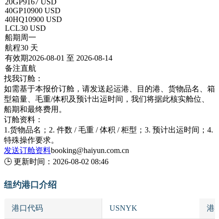
20GP
9167 USD
40GP
10900 USD
40HQ
10900 USD
LCL
30 USD
船期
周一
航程
30 天
有效期
2026-08-01 至 2026-08-14
备注
直航
找我订舱：
如需基于本报价订舱，请发送起运港、目的港、货物品名、箱
型箱量、毛重/体积及预计出运时间，我们将据此核实舱位、
船期和最终费用。
订舱资料：
1.货物品名；2. 件数 / 毛重 / 体积 / 柜型；3. 预计出运时间；4.
特殊操作要求。
发送订舱资料
booking@haiyun.com.cn
🕒
更新时间：
2026-08-02 08:46
纽约港口介绍
港口代码
USNYK
港