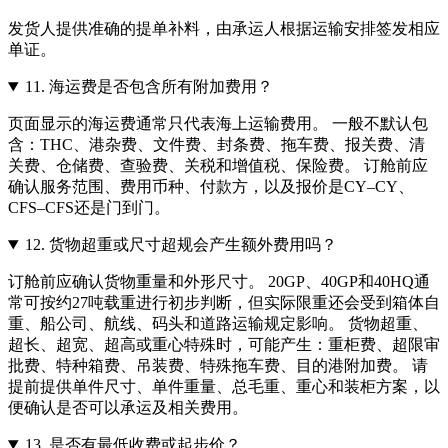
发货人提供准确的提单补料，由承运人根据运输安排签发相应
单证。
11.
海运费是否包含所有附加费用？
页面显示的海运费通常只代表海上运输费用。 一般不默认包
含：THC、港杂费、文件费、封条费、拖车费、报关费、清
关费、仓储费、查验费、关税和增值税、保险费。 订舱前应
确认服务范围、费用币种、付款方，以及报价是CY–CY、
CFS–CFS还是门到门。
12.
货物超重或尺寸超规会产生额外费用吗？
订舱前应确认货物重量和外形尺寸。 20GP、40GP和40HQ通
常可按约27吨载重进行初步判断，但实际限重还会受到箱体自
重、船公司、航线、码头和道路运输规定影响。 货物超重、
超长、超宽、超高或重心特殊时，可能产生：重柜费、超限审
批费、特种箱费、吊装费、特殊拖车费、目的港附加费。 请
提前提供单件尺寸、单件重量、总毛重、重心和装柜方案，以
便确认是否可以承运及相关费用。
13.
是否有最低收费或起步价？