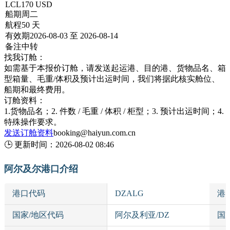
LCL
170 USD
船期
周二
航程
50 天
有效期
2026-08-03 至 2026-08-14
备注
中转
找我订舱：
如需基于本报价订舱，请发送起运港、目的港、货物品名、箱
型箱量、毛重/体积及预计出运时间，我们将据此核实舱位、
船期和最终费用。
订舱资料：
1.货物品名；2. 件数 / 毛重 / 体积 / 柜型；3. 预计出运时间；4.
特殊操作要求。
发送订舱资料
booking@haiyun.com.cn
🕒
更新时间：
2026-08-02 08:46
阿尔及尔港口介绍
港口代码
DZALG
港
国家/地区代码
阿尔及利亚/DZ
国