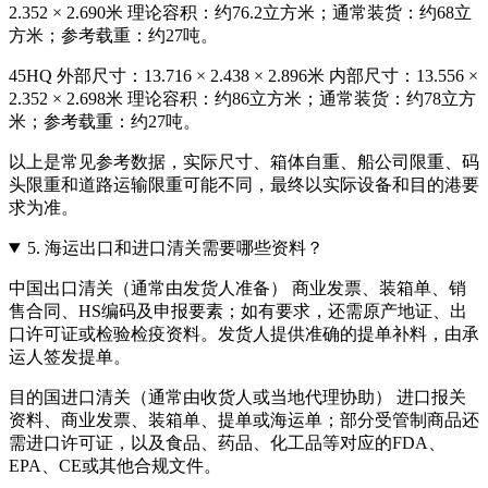
2.352 × 2.690米 理论容积：约76.2立方米；通常装货：约68立
方米；参考载重：约27吨。
45HQ 外部尺寸：13.716 × 2.438 × 2.896米 内部尺寸：13.556 ×
2.352 × 2.698米 理论容积：约86立方米；通常装货：约78立方
米；参考载重：约27吨。
以上是常见参考数据，实际尺寸、箱体自重、船公司限重、码
头限重和道路运输限重可能不同，最终以实际设备和目的港要
求为准。
5.
海运出口和进口清关需要哪些资料？
中国出口清关（通常由发货人准备） 商业发票、装箱单、销
售合同、HS编码及申报要素；如有要求，还需原产地证、出
口许可证或检验检疫资料。发货人提供准确的提单补料，由承
运人签发提单。
目的国进口清关（通常由收货人或当地代理协助） 进口报关
资料、商业发票、装箱单、提单或海运单；部分受管制商品还
需进口许可证，以及食品、药品、化工品等对应的FDA、
EPA、CE或其他合规文件。