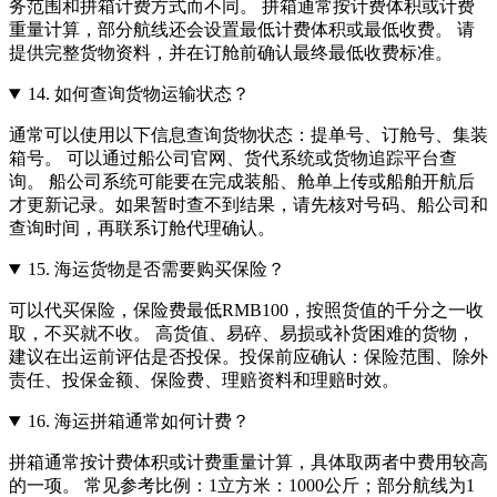
务范围和拼箱计费方式而不同。 拼箱通常按计费体积或计费
重量计算，部分航线还会设置最低计费体积或最低收费。 请
提供完整货物资料，并在订舱前确认最终最低收费标准。
14.
如何查询货物运输状态？
通常可以使用以下信息查询货物状态：提单号、订舱号、集装
箱号。 可以通过船公司官网、货代系统或货物追踪平台查
询。 船公司系统可能要在完成装船、舱单上传或船舶开航后
才更新记录。如果暂时查不到结果，请先核对号码、船公司和
查询时间，再联系订舱代理确认。
15.
海运货物是否需要购买保险？
可以代买保险，保险费最低RMB100，按照货值的千分之一收
取，不买就不收。 高货值、易碎、易损或补货困难的货物，
建议在出运前评估是否投保。投保前应确认：保险范围、除外
责任、投保金额、保险费、理赔资料和理赔时效。
16.
海运拼箱通常如何计费？
拼箱通常按计费体积或计费重量计算，具体取两者中费用较高
的一项。 常见参考比例：1立方米：1000公斤；部分航线为1