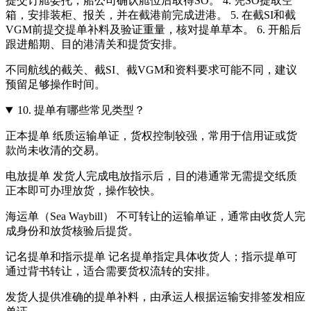
提交订舱委托，船公司确认舱位后取得SO。 4. 凭SO提取空
箱，安排装柜、报关，并在截港前完成进港。 5. 在截SI和截
VGM前提交提单补料及验证重量，核对提单草本。 6. 开船后
跟进船期、目的港清关和提货安排。
不同航线的截关、截SI、截VGM和资料要求可能不同，建议
预留足够操作时间。
10.
提单有哪些常见类型？
正本提单 纸质运输单证，货权控制较强，常用于信用证或货
款尚未收清的交易。
电放提单 发货人完成电放指示后，目的港通常无需提交纸质
正本即可办理放货，操作较快。
海运单（Sea Waybill） 不可转让的运输单证，通常由收货人完
成身份和放货核验后提货。
记名提单和指示提单 记名提单指定具体收货人；指示提单可
通过背书转让，适合需要货权流转的安排。
发货人提供准确的提单补料，由承运人根据运输安排签发相应