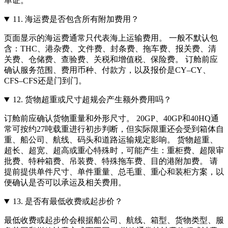
单证。
11.
海运费是否包含所有附加费用？
页面显示的海运费通常只代表海上运输费用。 一般不默认包
含：THC、港杂费、文件费、封条费、拖车费、报关费、清
关费、仓储费、查验费、关税和增值税、保险费。 订舱前应
确认服务范围、费用币种、付款方，以及报价是CY–CY、
CFS–CFS还是门到门。
12.
货物超重或尺寸超规会产生额外费用吗？
订舱前应确认货物重量和外形尺寸。 20GP、40GP和40HQ通
常可按约27吨载重进行初步判断，但实际限重还会受到箱体自
重、船公司、航线、码头和道路运输规定影响。 货物超重、
超长、超宽、超高或重心特殊时，可能产生：重柜费、超限审
批费、特种箱费、吊装费、特殊拖车费、目的港附加费。 请
提前提供单件尺寸、单件重量、总毛重、重心和装柜方案，以
便确认是否可以承运及相关费用。
13.
是否有最低收费或起步价？
最低收费或起步价会根据船公司、航线、箱型、货物类型、服