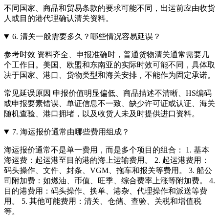
不同国家、商品和贸易条款的要求可能不同，出运前应由收货
人或目的港代理确认清关资料。
6.
清关一般需要多久？哪些情况容易延误？
参考时效 资料齐全、申报准确时，普通货物清关通常需要几
个工作日。美国、欧盟和东南亚的实际时效可能不同，具体取
决于国家、港口、货物类型和海关安排，不能作为固定承诺。
常见延误原因 申报价值明显偏低、商品描述不清晰、HS编码
或申报要素错误、单证信息不一致、缺少许可证或认证、海关
随机查验、港口拥堵，以及收货人未及时提供进口资料。
7.
海运报价通常由哪些费用组成？
海运报价通常不是单一费用，而是多个项目的组合： 1. 基本
海运费：起运港至目的港的海上运输费用。 2. 起运港费用：
码头操作、文件、封条、VGM、拖车和报关等费用。 3. 船公
司附加费：如燃油、币值、旺季、综合费率上涨等附加费。 4.
目的港费用：码头操作、换单、港杂、代理操作和派送等费
用。 5. 其他可能费用：清关、仓储、查验、关税和增值税
等。