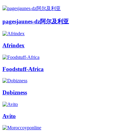
pagesjaunes-dz阿尔及利亚
Afrindex
Foodstuff-Africa
Dobizness
Avito