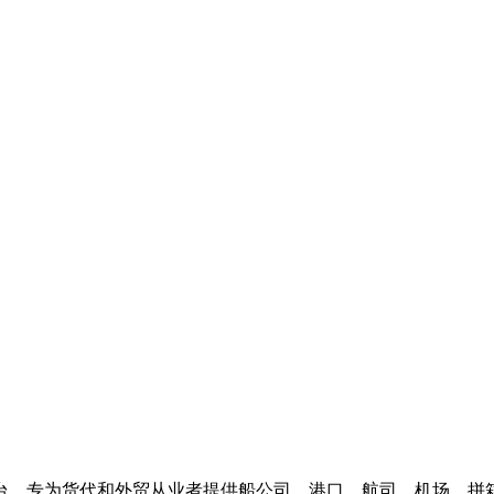
台，专为货代和外贸从业者提供船公司、港口、航司、机场、拼