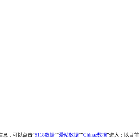
重信息，可以点击"
5118数据
""
爱站数据
""
Chinaz数据
"进入；以目