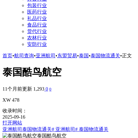
包装行业
医药行业
礼品行业
食品行业
货代行业
农林行业
安防行业
首页
•
航司查询
•
亚洲航司
•
东盟贸易
•
泰国
•
泰国物流通关
•
正文
泰国酷鸟航空
11个月前更新
1,293
0
0
XW 478
收录时间：
2025-09-16
打开网站
亚洲航司
泰国物流通关
# 亚洲航司
# 泰国物流通关
泰国酷鸟航空