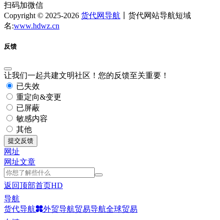
扫码加微信
Copyright © 2025-2026
货代网导航
丨货代网站导航短域
名:
www.hdwz.cn
反馈
让我们一起共建文明社区！您的反馈至关重要！
已失效
重定向&变更
已屏蔽
敏感内容
其他
提交反馈
网址
网址
文章
返回顶部
首页
HD
导航
货代导航
外贸导航
贸易导航
全球贸易