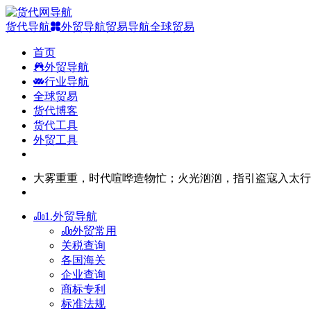
货代导航
外贸导航
贸易导航
全球贸易
首页
外贸导航
行业导航
全球贸易
货代博客
货代工具
外贸工具
大雾重重，时代喧哗造物忙；火光汹汹，指引盗寇入太行
1.外贸导航
外贸常用
关税查询
各国海关
企业查询
商标专利
标准法规