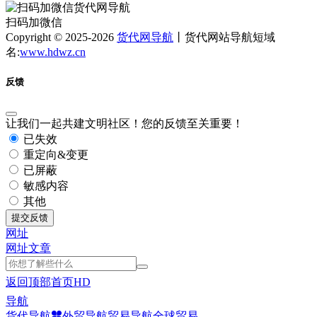
扫码加微信
Copyright © 2025-2026
货代网导航
丨货代网站导航短域
名:
www.hdwz.cn
反馈
让我们一起共建文明社区！您的反馈至关重要！
已失效
重定向&变更
已屏蔽
敏感内容
其他
提交反馈
网址
网址
文章
返回顶部
首页
HD
导航
货代导航
外贸导航
贸易导航
全球贸易