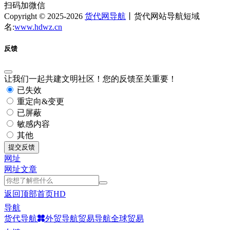
扫码加微信
Copyright © 2025-2026
货代网导航
丨货代网站导航短域
名:
www.hdwz.cn
反馈
让我们一起共建文明社区！您的反馈至关重要！
已失效
重定向&变更
已屏蔽
敏感内容
其他
提交反馈
网址
网址
文章
返回顶部
首页
HD
导航
货代导航
外贸导航
贸易导航
全球贸易