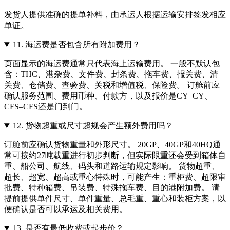
发货人提供准确的提单补料，由承运人根据运输安排签发相应
单证。
11.
海运费是否包含所有附加费用？
页面显示的海运费通常只代表海上运输费用。 一般不默认包
含：THC、港杂费、文件费、封条费、拖车费、报关费、清
关费、仓储费、查验费、关税和增值税、保险费。 订舱前应
确认服务范围、费用币种、付款方，以及报价是CY–CY、
CFS–CFS还是门到门。
12.
货物超重或尺寸超规会产生额外费用吗？
订舱前应确认货物重量和外形尺寸。 20GP、40GP和40HQ通
常可按约27吨载重进行初步判断，但实际限重还会受到箱体自
重、船公司、航线、码头和道路运输规定影响。 货物超重、
超长、超宽、超高或重心特殊时，可能产生：重柜费、超限审
批费、特种箱费、吊装费、特殊拖车费、目的港附加费。 请
提前提供单件尺寸、单件重量、总毛重、重心和装柜方案，以
便确认是否可以承运及相关费用。
13.
是否有最低收费或起步价？