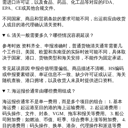
需进口许可证，以及食品、药品、化工品等对应的FDA、
EPA、CE或其他合规文件。
不同国家、商品和贸易条款的要求可能不同，出运前应由收货
人或目的港代理确认清关资料。
6.
清关一般需要多久？哪些情况容易延误？
参考时效 资料齐全、申报准确时，普通货物清关通常需要几
个工作日。美国、欧盟和东南亚的实际时效可能不同，具体取
决于国家、港口、货物类型和海关安排，不能作为固定承诺。
常见延误原因 申报价值明显偏低、商品描述不清晰、HS编码
或申报要素错误、单证信息不一致、缺少许可证或认证、海关
随机查验、港口拥堵，以及收货人未及时提供进口资料。
7.
海运报价通常由哪些费用组成？
海运报价通常不是单一费用，而是多个项目的组合： 1. 基本
海运费：起运港至目的港的海上运输费用。 2. 起运港费用：
码头操作、文件、封条、VGM、拖车和报关等费用。 3. 船公
司附加费：如燃油、币值、旺季、综合费率上涨等附加费。 4.
目的港费用：码头操作、换单、港杂、代理操作和派送等费