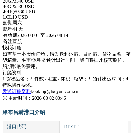
20GP
3340 USD
40GP
5530 USD
40HQ
5530 USD
LCL
10 USD
船期
周六
航程
44 天
有效期
2026-08-01 至 2026-08-14
备注
直航
找我订舱：
如需基于本报价订舱，请发送起运港、目的港、货物品名、箱
型箱量、毛重/体积及预计出运时间，我们将据此核实舱位、
船期和最终费用。
订舱资料：
1.货物品名；2. 件数 / 毛重 / 体积 / 柜型；3. 预计出运时间；4.
特殊操作要求。
发送订舱资料
booking@haiyun.com.cn
🕒
更新时间：
2026-08-02 08:46
泽布吕赫港口介绍
港口代码
BEZEE