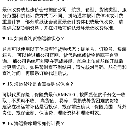
最低收费或起步价会根据船公司、航线、箱型、货物类型、服
务范围和拼箱计费方式而不同。 拼箱通常按计费体积或计费
重量计算，部分航线还会设置最低计费体积或最低收费。 请
提供完整货物资料，并在订舱前确认最终最低收费标准。
14.
如何查询货物运输状态？
通常可以使用以下信息查询货物状态：提单号、订舱号、集装
箱号。 可以通过船公司官网、货代系统或货物追踪平台查
询。 船公司系统可能要在完成装船、舱单上传或船舶开航后
才更新记录。如果暂时查不到结果，请先核对号码、船公司和
查询时间，再联系订舱代理确认。
15.
海运货物是否需要购买保险？
可以代买保险，保险费最低RMB100，按照货值的千分之一收
取，不买就不收。 高货值、易碎、易损或补货困难的货物，
建议在出运前评估是否投保。投保前应确认：保险范围、除外
责任、投保金额、保险费、理赔资料和理赔时效。
16.
海运拼箱通常如何计费？