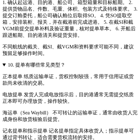
1. 确认起运港、目的港、船公司、箱型箱量和目标船期。 2.
提供货物品名、件数、毛重、体积、包装方式及特殊要求。 3.
提交订舱委托，船公司确认舱位后取得SO。 4. 凭SO提取空
箱，安排装柜、报关，并在截港前完成进港。 5. 在截SI和截
VGM前提交提单补料及验证重量，核对提单草本。 6. 开船后
跟进船期、目的港清关和提货安排。
不同航线的截关、截SI、截VGM和资料要求可能不同，建议
预留足够操作时间。
10.
提单有哪些常见类型？
正本提单 纸质运输单证，货权控制较强，常用于信用证或货
款尚未收清的交易。
电放提单 发货人完成电放指示后，目的港通常无需提交纸质
正本即可办理放货，操作较快。
海运单（Sea Waybill） 不可转让的运输单证，通常由收货人完
成身份和放货核验后提货。
记名提单和指示提单 记名提单指定具体收货人；指示提单可
通过背书转让，适合需要货权流转的安排。