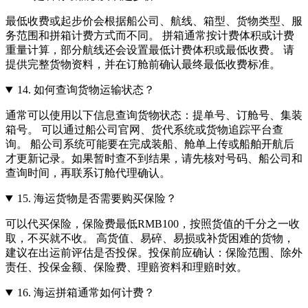
最低收费或起步价会根据船公司、航线、箱型、货物类型、服
务范围和拼箱计费方式而不同。 拼箱通常按计费体积或计费
重量计算，部分航线还会设置最低计费体积或最低收费。 请
提供完整货物资料，并在订舱前确认最终最低收费标准。
14.
如何查询货物运输状态？
通常可以使用以下信息查询货物状态：提单号、订舱号、集装
箱号。 可以通过船公司官网、货代系统或货物追踪平台查
询。 船公司系统可能要在完成装船、舱单上传或船舶开航后
才更新记录。如果暂时查不到结果，请先核对号码、船公司和
查询时间，再联系订舱代理确认。
15.
海运货物是否需要购买保险？
可以代买保险，保险费最低RMB100，按照货值的千分之一收
取，不买就不收。 高货值、易碎、易损或补货困难的货物，
建议在出运前评估是否投保。投保前应确认：保险范围、除外
责任、投保金额、保险费、理赔资料和理赔时效。
16.
海运拼箱通常如何计费？