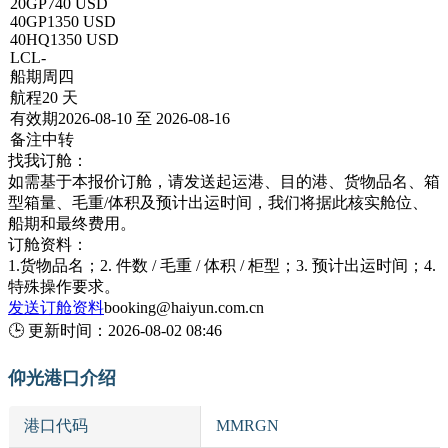
20GP
740 USD
40GP
1350 USD
40HQ
1350 USD
LCL
-
船期
周四
航程
20 天
有效期
2026-08-10 至 2026-08-16
备注
中转
找我订舱：
如需基于本报价订舱，请发送起运港、目的港、货物品名、箱
型箱量、毛重/体积及预计出运时间，我们将据此核实舱位、
船期和最终费用。
订舱资料：
1.货物品名；2. 件数 / 毛重 / 体积 / 柜型；3. 预计出运时间；4.
特殊操作要求。
发送订舱资料
booking@haiyun.com.cn
🕒
更新时间：
2026-08-02 08:46
仰光港口介绍
港口代码
MMRGN