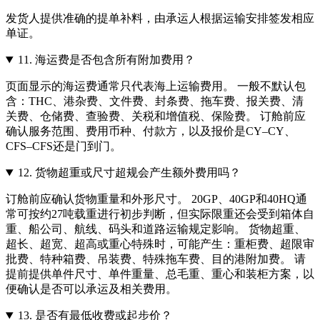
发货人提供准确的提单补料，由承运人根据运输安排签发相应
单证。
11.
海运费是否包含所有附加费用？
页面显示的海运费通常只代表海上运输费用。 一般不默认包
含：THC、港杂费、文件费、封条费、拖车费、报关费、清
关费、仓储费、查验费、关税和增值税、保险费。 订舱前应
确认服务范围、费用币种、付款方，以及报价是CY–CY、
CFS–CFS还是门到门。
12.
货物超重或尺寸超规会产生额外费用吗？
订舱前应确认货物重量和外形尺寸。 20GP、40GP和40HQ通
常可按约27吨载重进行初步判断，但实际限重还会受到箱体自
重、船公司、航线、码头和道路运输规定影响。 货物超重、
超长、超宽、超高或重心特殊时，可能产生：重柜费、超限审
批费、特种箱费、吊装费、特殊拖车费、目的港附加费。 请
提前提供单件尺寸、单件重量、总毛重、重心和装柜方案，以
便确认是否可以承运及相关费用。
13.
是否有最低收费或起步价？