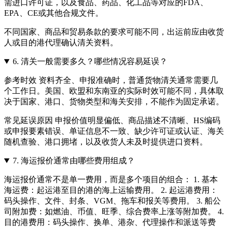
需进口许可证，以及食品、药品、化工品等对应的FDA、
EPA、CE或其他合规文件。
不同国家、商品和贸易条款的要求可能不同，出运前应由收货
人或目的港代理确认清关资料。
6.
清关一般需要多久？哪些情况容易延误？
参考时效 资料齐全、申报准确时，普通货物清关通常需要几
个工作日。美国、欧盟和东南亚的实际时效可能不同，具体取
决于国家、港口、货物类型和海关安排，不能作为固定承诺。
常见延误原因 申报价值明显偏低、商品描述不清晰、HS编码
或申报要素错误、单证信息不一致、缺少许可证或认证、海关
随机查验、港口拥堵，以及收货人未及时提供进口资料。
7.
海运报价通常由哪些费用组成？
海运报价通常不是单一费用，而是多个项目的组合： 1. 基本
海运费：起运港至目的港的海上运输费用。 2. 起运港费用：
码头操作、文件、封条、VGM、拖车和报关等费用。 3. 船公
司附加费：如燃油、币值、旺季、综合费率上涨等附加费。 4.
目的港费用：码头操作、换单、港杂、代理操作和派送等费