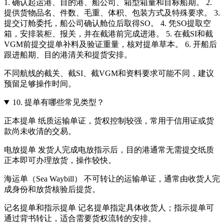
1. 确认起运港、目的港、船公司、箱型箱量和目标船期。 2.
提供货物品名、件数、毛重、体积、包装方式及特殊要求。 3.
提交订舱委托，船公司确认舱位后取得SO。 4. 凭SO提取空
箱，安排装柜、报关，并在截港前完成进港。 5. 在截SI和截
VGM前提交提单补料及验证重量，核对提单草本。 6. 开船后
跟进船期、目的港清关和提货安排。
不同航线的截关、截SI、截VGM和资料要求可能不同，建议
预留足够操作时间。
10.
提单有哪些常见类型？
正本提单 纸质运输单证，货权控制较强，常用于信用证或货
款尚未收清的交易。
电放提单 发货人完成电放指示后，目的港通常无需提交纸质
正本即可办理放货，操作较快。
海运单（Sea Waybill） 不可转让的运输单证，通常由收货人完
成身份和放货核验后提货。
记名提单和指示提单 记名提单指定具体收货人；指示提单可
通过背书转让，适合需要货权流转的安排。