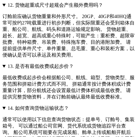
12.
货物超重或尺寸超规会产生额外费用吗？
订舱前应确认货物重量和外形尺寸。 20GP、40GP和40HQ通
常可按约27吨载重进行初步判断，但实际限重还会受到箱体自
重、船公司、航线、码头和道路运输规定影响。 货物超重、
超长、超宽、超高或重心特殊时，可能产生：重柜费、超限审
批费、特种箱费、吊装费、特殊拖车费、目的港附加费。 请
提前提供单件尺寸、单件重量、总毛重、重心和装柜方案，以
便确认是否可以承运及相关费用。
13.
是否有最低收费或起步价？
最低收费或起步价会根据船公司、航线、箱型、货物类型、服
务范围和拼箱计费方式而不同。 拼箱通常按计费体积或计费
重量计算，部分航线还会设置最低计费体积或最低收费。 请
提供完整货物资料，并在订舱前确认最终最低收费标准。
14.
如何查询货物运输状态？
通常可以使用以下信息查询货物状态：提单号、订舱号、集装
箱号。 可以通过船公司官网、货代系统或货物追踪平台查
询。 船公司系统可能要在完成装船、舱单上传或船舶开航后