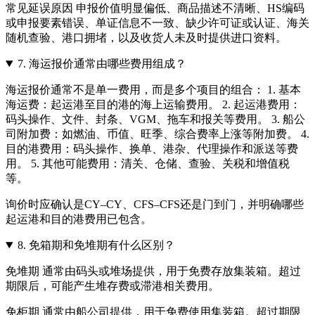
常见延误原因 申报价值明显偏低、商品描述不清晰、HS编码
或申报要素错误、单证信息不一致、缺少许可证或认证、海关
随机查验、港口拥堵，以及收货人未及时提供进口资料。
7.
海运报价通常由哪些费用组成？
海运报价通常不是单一费用，而是多个项目的组合： 1. 基本
海运费：起运港至目的港的海上运输费用。 2. 起运港费用：
码头操作、文件、封条、VGM、拖车和报关等费用。 3. 船公
司附加费：如燃油、币值、旺季、综合费率上涨等附加费。 4.
目的港费用：码头操作、换单、港杂、代理操作和派送等费
用。 5. 其他可能费用：清关、仓储、查验、关税和增值税
等。
询价时应确认是CY–CY、CFS–CFS还是门到门，并明确哪些
起运港和目的港费用已包含。
8.
免箱期和免堆期有什么区别？
免堆期 通常由码头或堆场提供，用于免费存放集装箱。超过
期限后，可能产生堆存费或滞港相关费用。
免柜期 通常由船公司提供，用于免费使用集装箱。超过期限