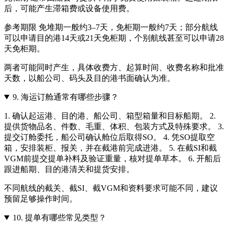
后，可能产生滞箱费或设备使用费。
参考期限 免堆期一般约3–7天，免柜期一般约7天；部分航线
可以申请目的港14天或21天免柜期，个别航线甚至可以申请28
天免柜期。
两者可能同时产生，具体收费方、起算时间、收费名称和批准
天数，以船公司、码头及目的港书面确认为准。
9.
海运订舱通常有哪些步骤？
1. 确认起运港、目的港、船公司、箱型箱量和目标船期。 2.
提供货物品名、件数、毛重、体积、包装方式及特殊要求。 3.
提交订舱委托，船公司确认舱位后取得SO。 4. 凭SO提取空
箱，安排装柜、报关，并在截港前完成进港。 5. 在截SI和截
VGM前提交提单补料及验证重量，核对提单草本。 6. 开船后
跟进船期、目的港清关和提货安排。
不同航线的截关、截SI、截VGM和资料要求可能不同，建议
预留足够操作时间。
10.
提单有哪些常见类型？