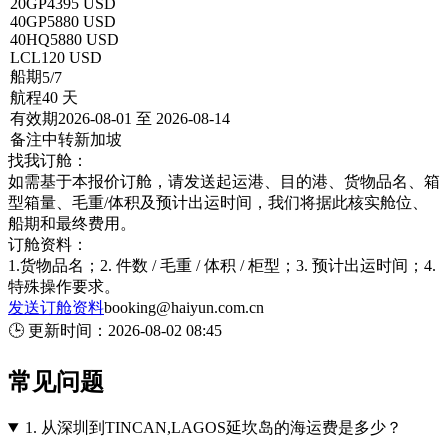
20GP
4395 USD
40GP
5880 USD
40HQ
5880 USD
LCL
120 USD
船期
5/7
航程
40 天
有效期
2026-08-01 至 2026-08-14
备注
中转新加坡
找我订舱：
如需基于本报价订舱，请发送起运港、目的港、货物品名、箱
型箱量、毛重/体积及预计出运时间，我们将据此核实舱位、
船期和最终费用。
订舱资料：
1.货物品名；2. 件数 / 毛重 / 体积 / 柜型；3. 预计出运时间；4.
特殊操作要求。
发送订舱资料
booking@haiyun.com.cn
🕒
更新时间：
2026-08-02 08:45
常见问题
1.
从深圳到TINCAN,LAGOS延坎岛的海运费是多少？