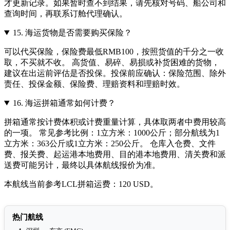
才更新记录。如果暂时查不到结果，请先核对号码、船公司和
查询时间，再联系订舱代理确认。
15.
海运货物是否需要购买保险？
可以代买保险，保险费最低RMB100，按照货值的千分之一收
取，不买就不收。 高货值、易碎、易损或补货困难的货物，
建议在出运前评估是否投保。投保前应确认：保险范围、除外
责任、投保金额、保险费、理赔资料和理赔时效。
16.
海运拼箱通常如何计费？
拼箱通常按计费体积或计费重量计算，具体取两者中费用较高
的一项。 常见参考比例：1立方米：1000公斤；部分航线为1
立方米：363公斤或1立方米：250公斤。 仓库入仓费、文件
费、报关费、起运港本地费用、目的港本地费用、清关费和派
送费可能另计，最终以具体航线报价为准。
本航线当前参考LCL拼箱运费：120 USD。
热门航线