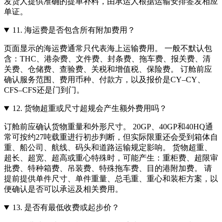
发货人提供准确的提单补料，由承运人根据运输安排签发相应
单证。
11.
海运费是否包含所有附加费用？
页面显示的海运费通常只代表海上运输费用。 一般不默认包
含：THC、港杂费、文件费、封条费、拖车费、报关费、清
关费、仓储费、查验费、关税和增值税、保险费。 订舱前应
确认服务范围、费用币种、付款方，以及报价是CY–CY、
CFS–CFS还是门到门。
12.
货物超重或尺寸超规会产生额外费用吗？
订舱前应确认货物重量和外形尺寸。 20GP、40GP和40HQ通
常可按约27吨载重进行初步判断，但实际限重还会受到箱体自
重、船公司、航线、码头和道路运输规定影响。 货物超重、
超长、超宽、超高或重心特殊时，可能产生：重柜费、超限审
批费、特种箱费、吊装费、特殊拖车费、目的港附加费。 请
提前提供单件尺寸、单件重量、总毛重、重心和装柜方案，以
便确认是否可以承运及相关费用。
13.
是否有最低收费或起步价？