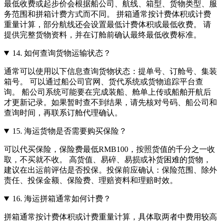
最低收费或起步价会根据船公司、航线、箱型、货物类型、服
务范围和拼箱计费方式而不同。 拼箱通常按计费体积或计费
重量计算，部分航线还会设置最低计费体积或最低收费。 请
提供完整货物资料，并在订舱前确认最终最低收费标准。
14.
如何查询货物运输状态？
通常可以使用以下信息查询货物状态：提单号、订舱号、集装
箱号。 可以通过船公司官网、货代系统或货物追踪平台查
询。 船公司系统可能要在完成装船、舱单上传或船舶开航后
才更新记录。如果暂时查不到结果，请先核对号码、船公司和
查询时间，再联系订舱代理确认。
15.
海运货物是否需要购买保险？
可以代买保险，保险费最低RMB100，按照货值的千分之一收
取，不买就不收。 高货值、易碎、易损或补货困难的货物，
建议在出运前评估是否投保。投保前应确认：保险范围、除外
责任、投保金额、保险费、理赔资料和理赔时效。
16.
海运拼箱通常如何计费？
拼箱通常按计费体积或计费重量计算，具体取两者中费用较高