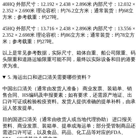
40HQ 外部尺寸：12.192 × 2.438 × 2.896米 内部尺寸：12.032 ×
2.352 × 2.690米 理论容积：约76.2立方米；通常装货：约68立
方米；参考载重：约27吨。
45HQ 外部尺寸：13.716 × 2.438 × 2.896米 内部尺寸：13.556 ×
2.352 × 2.698米 理论容积：约86立方米；通常装货：约78立方
米；参考载重：约27吨。
以上是常见参考数据，实际尺寸、箱体自重、船公司限重、码
头限重和道路运输限重可能不同，最终以实际设备和目的港要
求为准。
5.
海运出口和进口清关需要哪些资料？
中国出口清关（通常由发货人准备） 商业发票、装箱单、销
售合同、HS编码及申报要素；如有要求，还需原产地证、出
口许可证或检验检疫资料。发货人提供准确的提单补料，由承
运人签发提单。
目的国进口清关（通常由收货人或当地代理协助） 进口报关
资料、商业发票、装箱单、提单或海运单；部分受管制商品还
需进口许可证，以及食品、药品、化工品等对应的FDA、