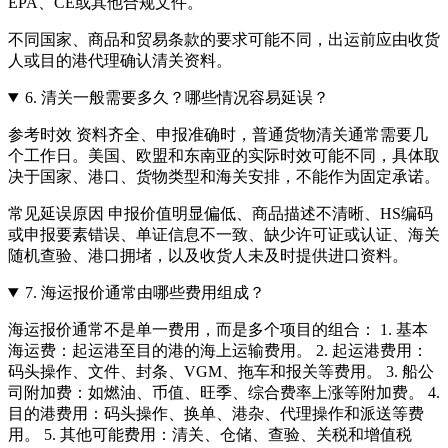
EPA、CE或其他合规文件。
不同国家、商品和贸易条款的要求可能不同，出运前应由收货
人或目的港代理确认清关资料。
6.
清关一般需要多久？哪些情况容易延误？
参考时效 资料齐全、申报准确时，普通货物清关通常需要几
个工作日。美国、欧盟和东南亚的实际时效可能不同，具体取
决于国家、港口、货物类型和海关安排，不能作为固定承诺。
常见延误原因 申报价值明显偏低、商品描述不清晰、HS编码
或申报要素错误、单证信息不一致、缺少许可证或认证、海关
随机查验、港口拥堵，以及收货人未及时提供进口资料。
7.
海运报价通常由哪些费用组成？
海运报价通常不是单一费用，而是多个项目的组合： 1. 基本
海运费：起运港至目的港的海上运输费用。 2. 起运港费用：
码头操作、文件、封条、VGM、拖车和报关等费用。 3. 船公
司附加费：如燃油、币值、旺季、综合费率上涨等附加费。 4.
目的港费用：码头操作、换单、港杂、代理操作和派送等费
用。 5. 其他可能费用：清关、仓储、查验、关税和增值税