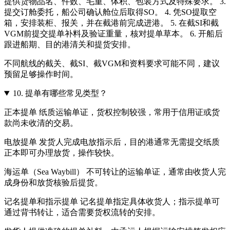
提供货物品名、件数、毛重、体积、包装方式及特殊要求。 3.
提交订舱委托，船公司确认舱位后取得SO。 4. 凭SO提取空
箱，安排装柜、报关，并在截港前完成进港。 5. 在截SI和截
VGM前提交提单补料及验证重量，核对提单草本。 6. 开船后
跟进船期、目的港清关和提货安排。
不同航线的截关、截SI、截VGM和资料要求可能不同，建议
预留足够操作时间。
10.
提单有哪些常见类型？
正本提单 纸质运输单证，货权控制较强，常用于信用证或货
款尚未收清的交易。
电放提单 发货人完成电放指示后，目的港通常无需提交纸质
正本即可办理放货，操作较快。
海运单（Sea Waybill） 不可转让的运输单证，通常由收货人完
成身份和放货核验后提货。
记名提单和指示提单 记名提单指定具体收货人；指示提单可
通过背书转让，适合需要货权流转的安排。