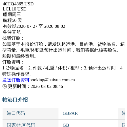
40HQ
4865 USD
LCL
10 USD
船期
周三
航程
56 天
有效期
2026-07-27 至 2026-08-02
备注
直航
找我订舱：
如需基于本报价订舱，请发送起运港、目的港、货物品名、箱
型箱量、毛重/体积及预计出运时间，我们将据此核实舱位、
船期和最终费用。
订舱资料：
1.货物品名；2. 件数 / 毛重 / 体积 / 柜型；3. 预计出运时间；4.
特殊操作要求。
发送订舱资料
booking@haiyun.com.cn
🕒
更新时间：
2026-08-02 08:46
帕港口介绍
港口代码
GBPAR
港
国家/地区代码
GB
国