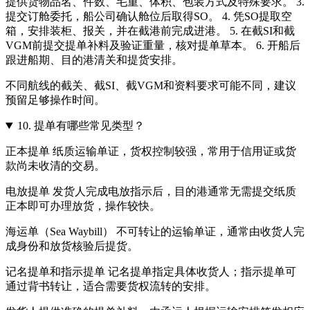
提供货物品名、件数、毛重、体积、包装方式及特殊要求。 3.
提交订舱委托，船公司确认舱位后取得SO。 4. 凭SO提取空
箱，安排装柜、报关，并在截港前完成进港。 5. 在截SI和截
VGM前提交提单补料及验证重量，核对提单草本。 6. 开船后
跟进船期、目的港清关和提货安排。
不同航线的截关、截SI、截VGM和资料要求可能不同，建议
预留足够操作时间。
10.
提单有哪些常见类型？
正本提单 纸质运输单证，货权控制较强，常用于信用证或货
款尚未收清的交易。
电放提单 发货人完成电放指示后，目的港通常无需提交纸质
正本即可办理放货，操作较快。
海运单（Sea Waybill） 不可转让的运输单证，通常由收货人完
成身份和放货核验后提货。
记名提单和指示提单 记名提单指定具体收货人；指示提单可
通过背书转让，适合需要货权流转的安排。