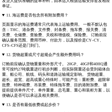
发货人提供准确的提单补料，由承运人根据运输安排签发相应
单证。
11.
海运费是否包含所有附加费用？
页面显示的海运费通常只代表海上运输费用。 一般不默认包
含：THC、港杂费、文件费、封条费、拖车费、报关费、清
关费、仓储费、查验费、关税和增值税、保险费。 订舱前应
确认服务范围、费用币种、付款方，以及报价是CY–CY、
CFS–CFS还是门到门。
12.
货物超重或尺寸超规会产生额外费用吗？
订舱前应确认货物重量和外形尺寸。 20GP、40GP和40HQ通
常可按约27吨载重进行初步判断，但实际限重还会受到箱体自
重、船公司、航线、码头和道路运输规定影响。 货物超重、
超长、超宽、超高或重心特殊时，可能产生：重柜费、超限审
批费、特种箱费、吊装费、特殊拖车费、目的港附加费。 请
提前提供单件尺寸、单件重量、总毛重、重心和装柜方案，以
便确认是否可以承运及相关费用。
13.
是否有最低收费或起步价？