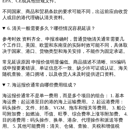
EPA、CE或其他合规文件。
不同国家、商品和贸易条款的要求可能不同，出运前应由收货
人或目的港代理确认清关资料。
6.
清关一般需要多久？哪些情况容易延误？
参考时效 资料齐全、申报准确时，普通货物清关通常需要几
个工作日。美国、欧盟和东南亚的实际时效可能不同，具体取
决于国家、港口、货物类型和海关安排，不能作为固定承诺。
常见延误原因 申报价值明显偏低、商品描述不清晰、HS编码
或申报要素错误、单证信息不一致、缺少许可证或认证、海关
随机查验、港口拥堵，以及收货人未及时提供进口资料。
7.
海运报价通常由哪些费用组成？
海运报价通常不是单一费用，而是多个项目的组合： 1. 基本
海运费：起运港至目的港的海上运输费用。 2. 起运港费用：
码头操作、文件、封条、VGM、拖车和报关等费用。 3. 船公
司附加费：如燃油、币值、旺季、综合费率上涨等附加费。 4.
目的港费用：码头操作、换单、港杂、代理操作和派送等费
用。 5. 其他可能费用：清关、仓储、查验、关税和增值税