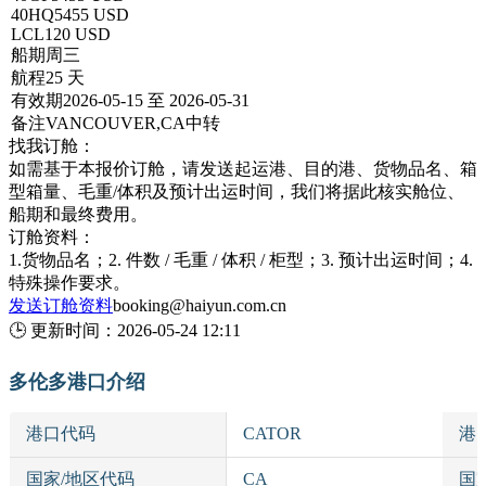
40HQ
5455 USD
LCL
120 USD
船期
周三
航程
25 天
有效期
2026-05-15 至 2026-05-31
备注
VANCOUVER,CA中转
找我订舱：
如需基于本报价订舱，请发送起运港、目的港、货物品名、箱
型箱量、毛重/体积及预计出运时间，我们将据此核实舱位、
船期和最终费用。
订舱资料：
1.货物品名；2. 件数 / 毛重 / 体积 / 柜型；3. 预计出运时间；4.
特殊操作要求。
发送订舱资料
booking@haiyun.com.cn
🕒
更新时间：
2026-05-24 12:11
多伦多港口介绍
港口代码
CATOR
港
国家/地区代码
CA
国