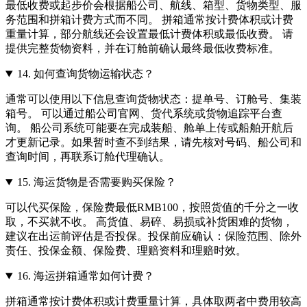
最低收费或起步价会根据船公司、航线、箱型、货物类型、服
务范围和拼箱计费方式而不同。 拼箱通常按计费体积或计费
重量计算，部分航线还会设置最低计费体积或最低收费。 请
提供完整货物资料，并在订舱前确认最终最低收费标准。
14.
如何查询货物运输状态？
通常可以使用以下信息查询货物状态：提单号、订舱号、集装
箱号。 可以通过船公司官网、货代系统或货物追踪平台查
询。 船公司系统可能要在完成装船、舱单上传或船舶开航后
才更新记录。如果暂时查不到结果，请先核对号码、船公司和
查询时间，再联系订舱代理确认。
15.
海运货物是否需要购买保险？
可以代买保险，保险费最低RMB100，按照货值的千分之一收
取，不买就不收。 高货值、易碎、易损或补货困难的货物，
建议在出运前评估是否投保。投保前应确认：保险范围、除外
责任、投保金额、保险费、理赔资料和理赔时效。
16.
海运拼箱通常如何计费？
拼箱通常按计费体积或计费重量计算，具体取两者中费用较高