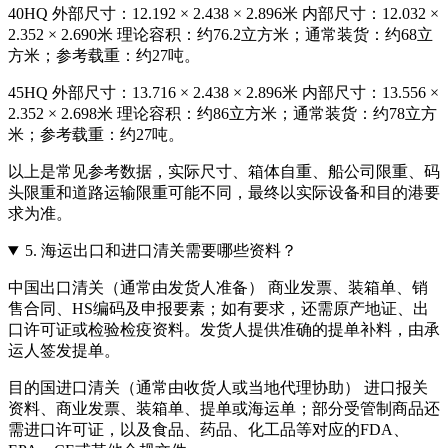
40HQ 外部尺寸：12.192 × 2.438 × 2.896米 内部尺寸：12.032 ×
2.352 × 2.690米 理论容积：约76.2立方米；通常装货：约68立
方米；参考载重：约27吨。
45HQ 外部尺寸：13.716 × 2.438 × 2.896米 内部尺寸：13.556 ×
2.352 × 2.698米 理论容积：约86立方米；通常装货：约78立方
米；参考载重：约27吨。
以上是常见参考数据，实际尺寸、箱体自重、船公司限重、码
头限重和道路运输限重可能不同，最终以实际设备和目的港要
求为准。
5.
海运出口和进口清关需要哪些资料？
中国出口清关（通常由发货人准备） 商业发票、装箱单、销
售合同、HS编码及申报要素；如有要求，还需原产地证、出
口许可证或检验检疫资料。发货人提供准确的提单补料，由承
运人签发提单。
目的国进口清关（通常由收货人或当地代理协助） 进口报关
资料、商业发票、装箱单、提单或海运单；部分受管制商品还
需进口许可证，以及食品、药品、化工品等对应的FDA、