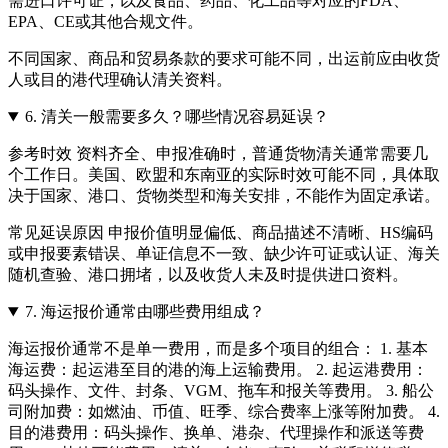
需进口许可证，以及食品、药品、化工品等对应的FDA、
EPA、CE或其他合规文件。
不同国家、商品和贸易条款的要求可能不同，出运前应由收货
人或目的港代理确认清关资料。
6.
清关一般需要多久？哪些情况容易延误？
参考时效 资料齐全、申报准确时，普通货物清关通常需要几
个工作日。美国、欧盟和东南亚的实际时效可能不同，具体取
决于国家、港口、货物类型和海关安排，不能作为固定承诺。
常见延误原因 申报价值明显偏低、商品描述不清晰、HS编码
或申报要素错误、单证信息不一致、缺少许可证或认证、海关
随机查验、港口拥堵，以及收货人未及时提供进口资料。
7.
海运报价通常由哪些费用组成？
海运报价通常不是单一费用，而是多个项目的组合： 1. 基本
海运费：起运港至目的港的海上运输费用。 2. 起运港费用：
码头操作、文件、封条、VGM、拖车和报关等费用。 3. 船公
司附加费：如燃油、币值、旺季、综合费率上涨等附加费。 4.
目的港费用：码头操作、换单、港杂、代理操作和派送等费