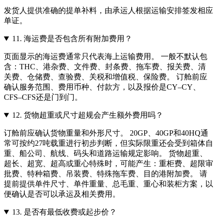
发货人提供准确的提单补料，由承运人根据运输安排签发相应
单证。
11.
海运费是否包含所有附加费用？
页面显示的海运费通常只代表海上运输费用。 一般不默认包
含：THC、港杂费、文件费、封条费、拖车费、报关费、清
关费、仓储费、查验费、关税和增值税、保险费。 订舱前应
确认服务范围、费用币种、付款方，以及报价是CY–CY、
CFS–CFS还是门到门。
12.
货物超重或尺寸超规会产生额外费用吗？
订舱前应确认货物重量和外形尺寸。 20GP、40GP和40HQ通
常可按约27吨载重进行初步判断，但实际限重还会受到箱体自
重、船公司、航线、码头和道路运输规定影响。 货物超重、
超长、超宽、超高或重心特殊时，可能产生：重柜费、超限审
批费、特种箱费、吊装费、特殊拖车费、目的港附加费。 请
提前提供单件尺寸、单件重量、总毛重、重心和装柜方案，以
便确认是否可以承运及相关费用。
13.
是否有最低收费或起步价？