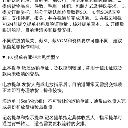
1. 确认起运港、目的港、船公司、箱型箱量和目标船期。 2.
提供货物品名、件数、毛重、体积、包装方式及特殊要求。 3.
提交订舱委托，船公司确认舱位后取得SO。 4. 凭SO提取空
箱，安排装柜、报关，并在截港前完成进港。 5. 在截SI和截
VGM前提交提单补料及验证重量，核对提单草本。 6. 开船后
跟进船期、目的港清关和提货安排。
不同航线的截关、截SI、截VGM和资料要求可能不同，建议
预留足够操作时间。
10.
提单有哪些常见类型？
正本提单 纸质运输单证，货权控制较强，常用于信用证或货
款尚未收清的交易。
电放提单 发货人完成电放指示后，目的港通常无需提交纸质
正本即可办理放货，操作较快。
海运单（Sea Waybill） 不可转让的运输单证，通常由收货人完
成身份和放货核验后提货。
记名提单和指示提单 记名提单指定具体收货人；指示提单可
通过背书转让，适合需要货权流转的安排。