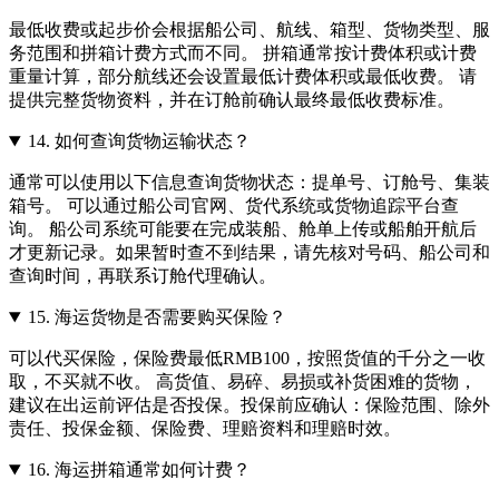
最低收费或起步价会根据船公司、航线、箱型、货物类型、服
务范围和拼箱计费方式而不同。 拼箱通常按计费体积或计费
重量计算，部分航线还会设置最低计费体积或最低收费。 请
提供完整货物资料，并在订舱前确认最终最低收费标准。
14.
如何查询货物运输状态？
通常可以使用以下信息查询货物状态：提单号、订舱号、集装
箱号。 可以通过船公司官网、货代系统或货物追踪平台查
询。 船公司系统可能要在完成装船、舱单上传或船舶开航后
才更新记录。如果暂时查不到结果，请先核对号码、船公司和
查询时间，再联系订舱代理确认。
15.
海运货物是否需要购买保险？
可以代买保险，保险费最低RMB100，按照货值的千分之一收
取，不买就不收。 高货值、易碎、易损或补货困难的货物，
建议在出运前评估是否投保。投保前应确认：保险范围、除外
责任、投保金额、保险费、理赔资料和理赔时效。
16.
海运拼箱通常如何计费？