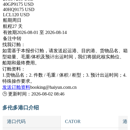
40GP
9175 USD
40HQ
9175 USD
LCL
120 USD
船期
周日
航程
27 天
有效期
2026-08-01 至 2026-08-14
备注
中转
找我订舱：
如需基于本报价订舱，请发送起运港、目的港、货物品名、箱
型箱量、毛重/体积及预计出运时间，我们将据此核实舱位、
船期和最终费用。
订舱资料：
1.货物品名；2. 件数 / 毛重 / 体积 / 柜型；3. 预计出运时间；4.
特殊操作要求。
发送订舱资料
booking@haiyun.com.cn
🕒
更新时间：
2026-08-02 08:46
多伦多港口介绍
港口代码
CATOR
港