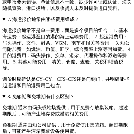
或申报要素错误、单证信息不一致、缺少许可证或认证、海关
随机查验、港口拥堵，以及收货人未及时提供进口资料。
7.
海运报价通常由哪些费用组成？
海运报价通常不是单一费用，而是多个项目的组合： 1. 基本
海运费：起运港至目的港的海上运输费用。 2. 起运港费用：
码头操作、文件、封条、VGM、拖车和报关等费用。 3. 船公
司附加费：如燃油、币值、旺季、综合费率上涨等附加费。 4.
目的港费用：码头操作、换单、港杂、代理操作和派送等费
用。 5. 其他可能费用：清关、仓储、查验、关税和增值税
等。
询价时应确认是CY–CY、CFS–CFS还是门到门，并明确哪些
起运港和目的港费用已包含。
8.
免箱期和免堆期有什么区别？
免堆期 通常由码头或堆场提供，用于免费存放集装箱。超过
期限后，可能产生堆存费或滞港相关费用。
免柜期 通常由船公司提供，用于免费使用集装箱。超过期限
后，可能产生滞箱费或设备使用费。