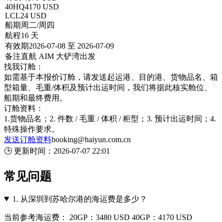
40HQ
4170 USD
LCL
24 USD
船期
周二/周四
航程
16 天
有效期
2026-07-08 至 2026-07-09
备注
直航 AIM 大铲湾出发
找我订舱：
如需基于本报价订舱，请发送起运港、目的港、货物品名、箱
型箱量、毛重/体积及预计出运时间，我们将据此核实舱位、
船期和最终费用。
订舱资料：
1.货物品名；2. 件数 / 毛重 / 体积 / 柜型；3. 预计出运时间；4.
特殊操作要求。
发送订舱资料
booking@haiyun.com.cn
🕒
更新时间：
2026-07-07 22:01
常见问题
1.
从深圳到苏哈尔港的海运费是多少？
当前参考海运费： 20GP：3480 USD 40GP：4170 USD