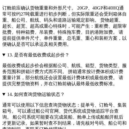
订舱前应确认货物重量和外形尺寸。 20GP、40GP和40HQ通
常可按约27吨载重进行初步判断，但实际限重还会受到箱体自
重、船公司、航线、码头和道路运输规定影响。 货物超重、
超长、超宽、超高或重心特殊时，可能产生：重柜费、超限审
批费、特种箱费、吊装费、特殊拖车费、目的港附加费。 请
提前提供单件尺寸、单件重量、总毛重、重心和装柜方案，以
便确认是否可以承运及相关费用。
13.
是否有最低收费或起步价？
最低收费或起步价会根据船公司、航线、箱型、货物类型、服
务范围和拼箱计费方式而不同。 拼箱通常按计费体积或计费
重量计算，部分航线还会设置最低计费体积或最低收费。 请
提供完整货物资料，并在订舱前确认最终最低收费标准。
14.
如何查询货物运输状态？
通常可以使用以下信息查询货物状态：提单号、订舱号、集装
箱号。 可以通过船公司官网、货代系统或货物追踪平台查
询。 船公司系统可能要在完成装船、舱单上传或船舶开航后
才更新记录。如果暂时查不到结果，请先核对号码、船公司和