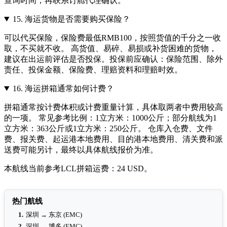
查询时间，再联系订舱代理确认。
15.
海运货物是否需要购买保险？
可以代买保险，保险费最低RMB100，按照货值的千分之一收
取，不买就不收。 高货值、易碎、易损或补货困难的货物，
建议在出运前评估是否投保。投保前应确认：保险范围、除外
责任、投保金额、保险费、理赔资料和理赔时效。
16.
海运拼箱通常如何计费？
拼箱通常按计费体积或计费重量计算，具体取两者中费用较高
的一项。 常见参考比例：1立方米：1000公斤；部分航线为1
立方米：363公斤或1立方米：250公斤。 仓库入仓费、文件
费、报关费、起运港本地费用、目的港本地费用、清关费和派
送费可能另计，最终以具体航线报价为准。
本航线当前参考LCL拼箱运费：24 USD。
热门航线
1.
深圳 → 东京 (EMC)
2.
深圳 → 博多 (EMC)