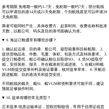
参考期限 免堆期一般约3–7天，免柜期一般约7天；部分航线
可以申请目的港14天或21天免柜期，个别航线甚至可以申请28
天免柜期。
两者可能同时产生，具体收费方、起算时间、收费名称和批准
天数，以船公司、码头及目的港书面确认为准。
9.
海运订舱通常有哪些步骤？
1. 确认起运港、目的港、船公司、箱型箱量和目标船期。 2.
提供货物品名、件数、毛重、体积、包装方式及特殊要求。 3.
提交订舱委托，船公司确认舱位后取得SO。 4. 凭SO提取空
箱，安排装柜、报关，并在截港前完成进港。 5. 在截SI和截
VGM前提交提单补料及验证重量，核对提单草本。 6. 开船后
跟进船期、目的港清关和提货安排。
不同航线的截关、截SI、截VGM和资料要求可能不同，建议
预留足够操作时间。
10.
提单有哪些常见类型？
正本提单 纸质运输单证，货权控制较强，常用于信用证或货