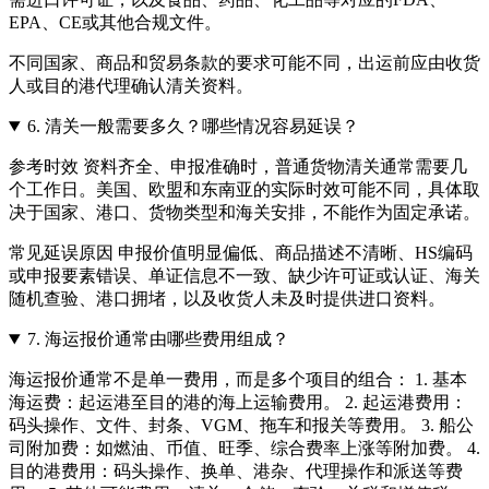
EPA、CE或其他合规文件。
不同国家、商品和贸易条款的要求可能不同，出运前应由收货
人或目的港代理确认清关资料。
6.
清关一般需要多久？哪些情况容易延误？
参考时效 资料齐全、申报准确时，普通货物清关通常需要几
个工作日。美国、欧盟和东南亚的实际时效可能不同，具体取
决于国家、港口、货物类型和海关安排，不能作为固定承诺。
常见延误原因 申报价值明显偏低、商品描述不清晰、HS编码
或申报要素错误、单证信息不一致、缺少许可证或认证、海关
随机查验、港口拥堵，以及收货人未及时提供进口资料。
7.
海运报价通常由哪些费用组成？
海运报价通常不是单一费用，而是多个项目的组合： 1. 基本
海运费：起运港至目的港的海上运输费用。 2. 起运港费用：
码头操作、文件、封条、VGM、拖车和报关等费用。 3. 船公
司附加费：如燃油、币值、旺季、综合费率上涨等附加费。 4.
目的港费用：码头操作、换单、港杂、代理操作和派送等费