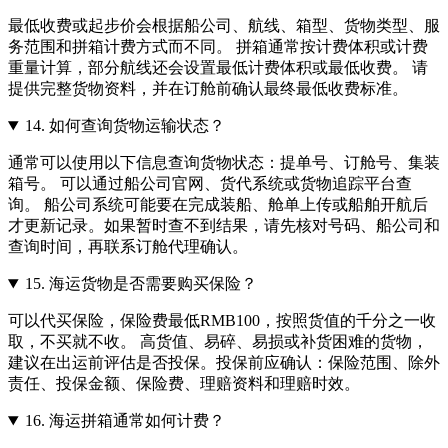
最低收费或起步价会根据船公司、航线、箱型、货物类型、服
务范围和拼箱计费方式而不同。 拼箱通常按计费体积或计费
重量计算，部分航线还会设置最低计费体积或最低收费。 请
提供完整货物资料，并在订舱前确认最终最低收费标准。
14.
如何查询货物运输状态？
通常可以使用以下信息查询货物状态：提单号、订舱号、集装
箱号。 可以通过船公司官网、货代系统或货物追踪平台查
询。 船公司系统可能要在完成装船、舱单上传或船舶开航后
才更新记录。如果暂时查不到结果，请先核对号码、船公司和
查询时间，再联系订舱代理确认。
15.
海运货物是否需要购买保险？
可以代买保险，保险费最低RMB100，按照货值的千分之一收
取，不买就不收。 高货值、易碎、易损或补货困难的货物，
建议在出运前评估是否投保。投保前应确认：保险范围、除外
责任、投保金额、保险费、理赔资料和理赔时效。
16.
海运拼箱通常如何计费？