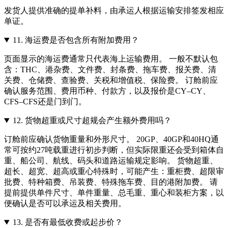
发货人提供准确的提单补料，由承运人根据运输安排签发相应
单证。
11.
海运费是否包含所有附加费用？
页面显示的海运费通常只代表海上运输费用。 一般不默认包
含：THC、港杂费、文件费、封条费、拖车费、报关费、清
关费、仓储费、查验费、关税和增值税、保险费。 订舱前应
确认服务范围、费用币种、付款方，以及报价是CY–CY、
CFS–CFS还是门到门。
12.
货物超重或尺寸超规会产生额外费用吗？
订舱前应确认货物重量和外形尺寸。 20GP、40GP和40HQ通
常可按约27吨载重进行初步判断，但实际限重还会受到箱体自
重、船公司、航线、码头和道路运输规定影响。 货物超重、
超长、超宽、超高或重心特殊时，可能产生：重柜费、超限审
批费、特种箱费、吊装费、特殊拖车费、目的港附加费。 请
提前提供单件尺寸、单件重量、总毛重、重心和装柜方案，以
便确认是否可以承运及相关费用。
13.
是否有最低收费或起步价？