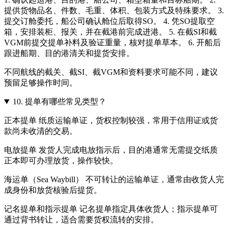
提供货物品名、件数、毛重、体积、包装方式及特殊要求。 3.
提交订舱委托，船公司确认舱位后取得SO。 4. 凭SO提取空
箱，安排装柜、报关，并在截港前完成进港。 5. 在截SI和截
VGM前提交提单补料及验证重量，核对提单草本。 6. 开船后
跟进船期、目的港清关和提货安排。
不同航线的截关、截SI、截VGM和资料要求可能不同，建议
预留足够操作时间。
10.
提单有哪些常见类型？
正本提单 纸质运输单证，货权控制较强，常用于信用证或货
款尚未收清的交易。
电放提单 发货人完成电放指示后，目的港通常无需提交纸质
正本即可办理放货，操作较快。
海运单（Sea Waybill） 不可转让的运输单证，通常由收货人完
成身份和放货核验后提货。
记名提单和指示提单 记名提单指定具体收货人；指示提单可
通过背书转让，适合需要货权流转的安排。