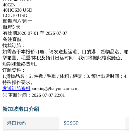
40GP
-
40HQ
630 USD
LCL
10 USD
船期
周六/周一
航程
5 天
有效期
2026-07-01 至 2026-07-07
备注
直航
找我订舱：
如需基于本报价订舱，请发送起运港、目的港、货物品名、箱
型箱量、毛重/体积及预计出运时间，我们将据此核实舱位、
船期和最终费用。
订舱资料：
1.货物品名；2. 件数 / 毛重 / 体积 / 柜型；3. 预计出运时间；4.
特殊操作要求。
发送订舱资料
booking@haiyun.com.cn
🕒
更新时间：
2026-07-07 22:01
新加坡港口介绍
港口代码
SGSGP