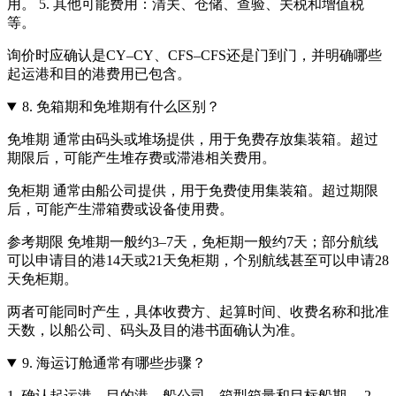
用。 5. 其他可能费用：清关、仓储、查验、关税和增值税
等。
询价时应确认是CY–CY、CFS–CFS还是门到门，并明确哪些
起运港和目的港费用已包含。
8.
免箱期和免堆期有什么区别？
免堆期 通常由码头或堆场提供，用于免费存放集装箱。超过
期限后，可能产生堆存费或滞港相关费用。
免柜期 通常由船公司提供，用于免费使用集装箱。超过期限
后，可能产生滞箱费或设备使用费。
参考期限 免堆期一般约3–7天，免柜期一般约7天；部分航线
可以申请目的港14天或21天免柜期，个别航线甚至可以申请28
天免柜期。
两者可能同时产生，具体收费方、起算时间、收费名称和批准
天数，以船公司、码头及目的港书面确认为准。
9.
海运订舱通常有哪些步骤？
1. 确认起运港、目的港、船公司、箱型箱量和目标船期。 2.