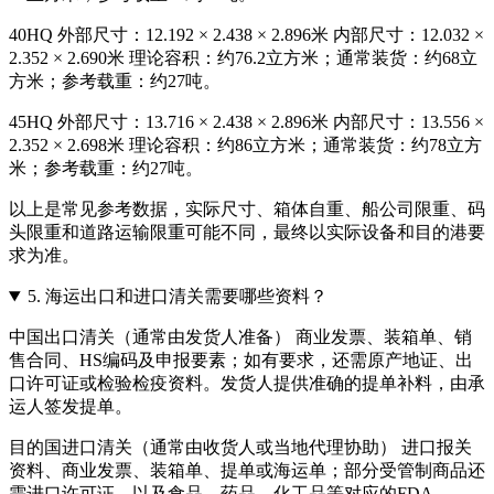
40HQ 外部尺寸：12.192 × 2.438 × 2.896米 内部尺寸：12.032 ×
2.352 × 2.690米 理论容积：约76.2立方米；通常装货：约68立
方米；参考载重：约27吨。
45HQ 外部尺寸：13.716 × 2.438 × 2.896米 内部尺寸：13.556 ×
2.352 × 2.698米 理论容积：约86立方米；通常装货：约78立方
米；参考载重：约27吨。
以上是常见参考数据，实际尺寸、箱体自重、船公司限重、码
头限重和道路运输限重可能不同，最终以实际设备和目的港要
求为准。
5.
海运出口和进口清关需要哪些资料？
中国出口清关（通常由发货人准备） 商业发票、装箱单、销
售合同、HS编码及申报要素；如有要求，还需原产地证、出
口许可证或检验检疫资料。发货人提供准确的提单补料，由承
运人签发提单。
目的国进口清关（通常由收货人或当地代理协助） 进口报关
资料、商业发票、装箱单、提单或海运单；部分受管制商品还
需进口许可证，以及食品、药品、化工品等对应的FDA、