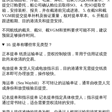
提交订舱委托，船公司确认舱位后取得SO。 4. 凭SO提取空
箱，安排装柜、报关，并在截港前完成进港。 5. 在截SI和截
VGM前提交提单补料及验证重量，核对提单草本。 6. 开船后
跟进船期、目的港清关和提货安排。
不同航线的截关、截SI、截VGM和资料要求可能不同，建议
预留足够操作时间。
10.
提单有哪些常见类型？
正本提单 纸质运输单证，货权控制较强，常用于信用证或货
款尚未收清的交易。
电放提单 发货人完成电放指示后，目的港通常无需提交纸质
正本即可办理放货，操作较快。
海运单（Sea Waybill） 不可转让的运输单证，通常由收货人完
成身份和放货核验后提货。
记名提单和指示提单 记名提单指定具体收货人；指示提单可
通过背书转让，适合需要货权流转的安排。
发货人提供准确的提单补料，由承运人根据运输安排签发相应