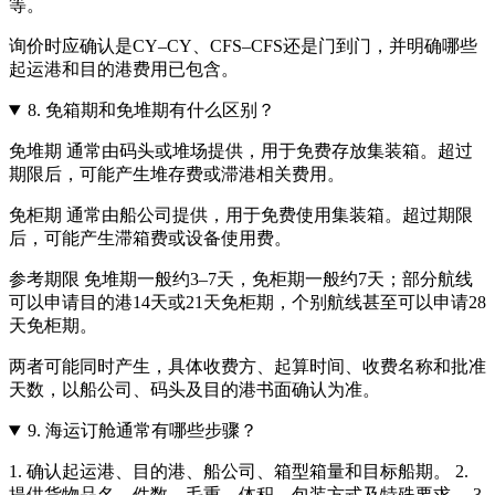
等。
询价时应确认是CY–CY、CFS–CFS还是门到门，并明确哪些
起运港和目的港费用已包含。
8.
免箱期和免堆期有什么区别？
免堆期 通常由码头或堆场提供，用于免费存放集装箱。超过
期限后，可能产生堆存费或滞港相关费用。
免柜期 通常由船公司提供，用于免费使用集装箱。超过期限
后，可能产生滞箱费或设备使用费。
参考期限 免堆期一般约3–7天，免柜期一般约7天；部分航线
可以申请目的港14天或21天免柜期，个别航线甚至可以申请28
天免柜期。
两者可能同时产生，具体收费方、起算时间、收费名称和批准
天数，以船公司、码头及目的港书面确认为准。
9.
海运订舱通常有哪些步骤？
1. 确认起运港、目的港、船公司、箱型箱量和目标船期。 2.
提供货物品名、件数、毛重、体积、包装方式及特殊要求。 3.