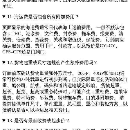
单证。
11.
海运费是否包含所有附加费用？
页面显示的海运费通常只代表海上运输费用。 一般不默认包
含：THC、港杂费、文件费、封条费、拖车费、报关费、清
关费、仓储费、查验费、关税和增值税、保险费。 订舱前应
确认服务范围、费用币种、付款方，以及报价是CY–CY、
CFS–CFS还是门到门。
12.
货物超重或尺寸超规会产生额外费用吗？
订舱前应确认货物重量和外形尺寸。 20GP、40GP和40HQ通
常可按约27吨载重进行初步判断，但实际限重还会受到箱体自
重、船公司、航线、码头和道路运输规定影响。 货物超重、
超长、超宽、超高或重心特殊时，可能产生：重柜费、超限审
批费、特种箱费、吊装费、特殊拖车费、目的港附加费。 请
提前提供单件尺寸、单件重量、总毛重、重心和装柜方案，以
便确认是否可以承运及相关费用。
13.
是否有最低收费或起步价？