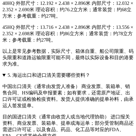
40HQ 外部尺寸：12.192 × 2.438 × 2.896米 内部尺寸：12.032 ×
2.352 × 2.690米 理论容积：约76.2立方米；通常装货：约68立
方米；参考载重：约27吨。
45HQ 外部尺寸：13.716 × 2.438 × 2.896米 内部尺寸：13.556 ×
2.352 × 2.698米 理论容积：约86立方米；通常装货：约78立方
米；参考载重：约27吨。
以上是常见参考数据，实际尺寸、箱体自重、船公司限重、码
头限重和道路运输限重可能不同，最终以实际设备和目的港要
求为准。
5.
海运出口和进口清关需要哪些资料？
中国出口清关（通常由发货人准备） 商业发票、装箱单、销
售合同、HS编码及申报要素；如有要求，还需原产地证、出
口许可证或检验检疫资料。发货人提供准确的提单补料，由承
运人签发提单。
目的国进口清关（通常由收货人或当地代理协助） 进口报关
资料、商业发票、装箱单、提单或海运单；部分受管制商品还
需进口许可证，以及食品、药品、化工品等对应的FDA、
EPA、CE或其他合规文件。