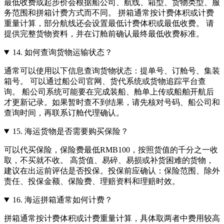
最低收费或起步价会根据船公司、航线、箱型、货物类型、服
务范围和拼箱计费方式而不同。 拼箱通常按计费体积或计费
重量计算，部分航线还会设置最低计费体积或最低收费。 请
提供完整货物资料，并在订舱前确认最终最低收费标准。
14.
如何查询货物运输状态？
通常可以使用以下信息查询货物状态：提单号、订舱号、集装
箱号。 可以通过船公司官网、货代系统或货物追踪平台查
询。 船公司系统可能要在完成装船、舱单上传或船舶开航后
才更新记录。如果暂时查不到结果，请先核对号码、船公司和
查询时间，再联系订舱代理确认。
15.
海运货物是否需要购买保险？
可以代买保险，保险费最低RMB100，按照货值的千分之一收
取，不买就不收。 高货值、易碎、易损或补货困难的货物，
建议在出运前评估是否投保。投保前应确认：保险范围、除外
责任、投保金额、保险费、理赔资料和理赔时效。
16.
海运拼箱通常如何计费？
拼箱通常按计费体积或计费重量计算，具体取两者中费用较高