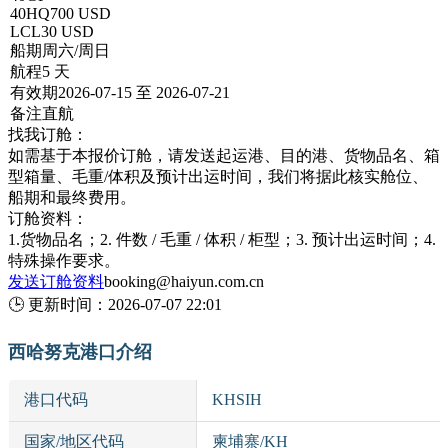
40HQ
700 USD
LCL
30 USD
船期
周六/周日
航程
5 天
有效期
2026-07-15 至 2026-07-21
备注
直航
找我订舱：
如需基于本报价订舱，请发送起运港、目的港、货物品名、箱
型箱量、毛重/体积及预计出运时间，我们将据此核实舱位、
船期和最终费用。
订舱资料：
1.货物品名；2. 件数 / 毛重 / 体积 / 柜型；3. 预计出运时间；4.
特殊操作要求。
发送订舱资料
booking@haiyun.com.cn
🕒
更新时间：
2026-07-07 22:01
西哈努克港口介绍
港口代码
KHSIH
国家/地区代码
柬埔寨/KH