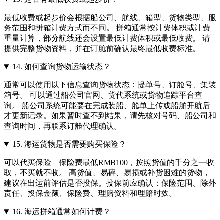
最低收费或起步价会根据船公司、航线、箱型、货物类型、服
务范围和拼箱计费方式而不同。 拼箱通常按计费体积或计费
重量计算，部分航线还会设置最低计费体积或最低收费。 请
提供完整货物资料，并在订舱前确认最终最低收费标准。
14.
如何查询货物运输状态？
通常可以使用以下信息查询货物状态：提单号、订舱号、集装
箱号。 可以通过船公司官网、货代系统或货物追踪平台查
询。 船公司系统可能要在完成装船、舱单上传或船舶开航后
才更新记录。如果暂时查不到结果，请先核对号码、船公司和
查询时间，再联系订舱代理确认。
15.
海运货物是否需要购买保险？
可以代买保险，保险费最低RMB100，按照货值的千分之一收
取，不买就不收。 高货值、易碎、易损或补货困难的货物，
建议在出运前评估是否投保。投保前应确认：保险范围、除外
责任、投保金额、保险费、理赔资料和理赔时效。
16.
海运拼箱通常如何计费？