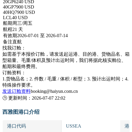
20GP
6240 USD
40GP
7900 USD
40HQ
7900 USD
LCL
40 USD
船期
周三/周五
航程
21 天
有效期
2026-07-01 至 2026-07-14
备注
直航
找我订舱：
如需基于本报价订舱，请发送起运港、目的港、货物品名、箱
型箱量、毛重/体积及预计出运时间，我们将据此核实舱位、
船期和最终费用。
订舱资料：
1.货物品名；2. 件数 / 毛重 / 体积 / 柜型；3. 预计出运时间；4.
特殊操作要求。
发送订舱资料
booking@haiyun.com.cn
🕒
更新时间：
2026-07-07 22:02
西雅图港口介绍
港口代码
USSEA
港