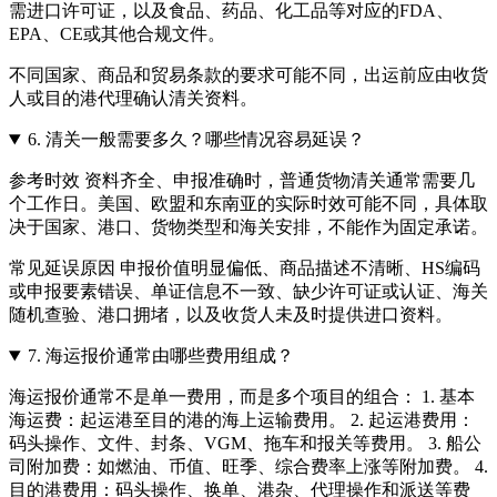
需进口许可证，以及食品、药品、化工品等对应的FDA、
EPA、CE或其他合规文件。
不同国家、商品和贸易条款的要求可能不同，出运前应由收货
人或目的港代理确认清关资料。
6.
清关一般需要多久？哪些情况容易延误？
参考时效 资料齐全、申报准确时，普通货物清关通常需要几
个工作日。美国、欧盟和东南亚的实际时效可能不同，具体取
决于国家、港口、货物类型和海关安排，不能作为固定承诺。
常见延误原因 申报价值明显偏低、商品描述不清晰、HS编码
或申报要素错误、单证信息不一致、缺少许可证或认证、海关
随机查验、港口拥堵，以及收货人未及时提供进口资料。
7.
海运报价通常由哪些费用组成？
海运报价通常不是单一费用，而是多个项目的组合： 1. 基本
海运费：起运港至目的港的海上运输费用。 2. 起运港费用：
码头操作、文件、封条、VGM、拖车和报关等费用。 3. 船公
司附加费：如燃油、币值、旺季、综合费率上涨等附加费。 4.
目的港费用：码头操作、换单、港杂、代理操作和派送等费