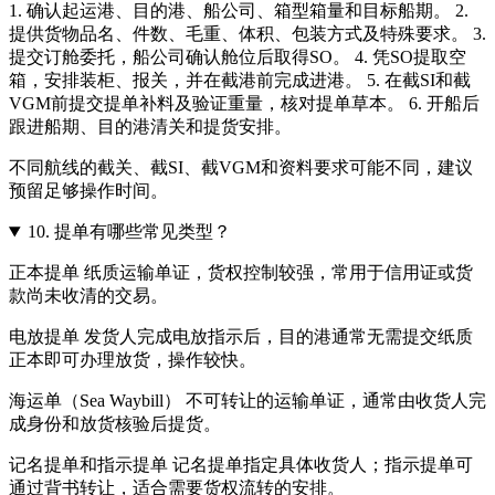
1. 确认起运港、目的港、船公司、箱型箱量和目标船期。 2.
提供货物品名、件数、毛重、体积、包装方式及特殊要求。 3.
提交订舱委托，船公司确认舱位后取得SO。 4. 凭SO提取空
箱，安排装柜、报关，并在截港前完成进港。 5. 在截SI和截
VGM前提交提单补料及验证重量，核对提单草本。 6. 开船后
跟进船期、目的港清关和提货安排。
不同航线的截关、截SI、截VGM和资料要求可能不同，建议
预留足够操作时间。
10.
提单有哪些常见类型？
正本提单 纸质运输单证，货权控制较强，常用于信用证或货
款尚未收清的交易。
电放提单 发货人完成电放指示后，目的港通常无需提交纸质
正本即可办理放货，操作较快。
海运单（Sea Waybill） 不可转让的运输单证，通常由收货人完
成身份和放货核验后提货。
记名提单和指示提单 记名提单指定具体收货人；指示提单可
通过背书转让，适合需要货权流转的安排。