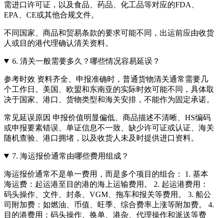
需进口许可证，以及食品、药品、化工品等对应的FDA、
EPA、CE或其他合规文件。
不同国家、商品和贸易条款的要求可能不同，出运前应由收货
人或目的港代理确认清关资料。
6.
清关一般需要多久？哪些情况容易延误？
参考时效 资料齐全、申报准确时，普通货物清关通常需要几
个工作日。美国、欧盟和东南亚的实际时效可能不同，具体取
决于国家、港口、货物类型和海关安排，不能作为固定承诺。
常见延误原因 申报价值明显偏低、商品描述不清晰、HS编码
或申报要素错误、单证信息不一致、缺少许可证或认证、海关
随机查验、港口拥堵，以及收货人未及时提供进口资料。
7.
海运报价通常由哪些费用组成？
海运报价通常不是单一费用，而是多个项目的组合： 1. 基本
海运费：起运港至目的港的海上运输费用。 2. 起运港费用：
码头操作、文件、封条、VGM、拖车和报关等费用。 3. 船公
司附加费：如燃油、币值、旺季、综合费率上涨等附加费。 4.
目的港费用：码头操作、换单、港杂、代理操作和派送等费