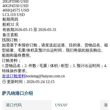
20GP
3590 USD
40GP
4550 USD
40HQ
4575 USD
LCL
110 USD
船期
周四
航程
32 天
有效期
2026-05-15 至 2026-05-31
备注
直航
找我订舱：
如需基于本报价订舱，请发送起运港、目的港、货物品名、箱
型箱量、毛重/体积及预计出运时间，我们将据此核实舱位、
船期和最终费用。
订舱资料：
1.货物品名；2. 件数 / 毛重 / 体积 / 柜型；3. 预计出运时间；4.
特殊操作要求。
发送订舱资料
booking@haiyun.com.cn
🕒
更新时间：
2026-05-24 12:15
萨凡纳港口介绍
港口代码
USSAV
港