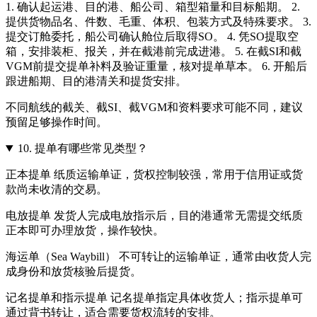
1. 确认起运港、目的港、船公司、箱型箱量和目标船期。 2.
提供货物品名、件数、毛重、体积、包装方式及特殊要求。 3.
提交订舱委托，船公司确认舱位后取得SO。 4. 凭SO提取空
箱，安排装柜、报关，并在截港前完成进港。 5. 在截SI和截
VGM前提交提单补料及验证重量，核对提单草本。 6. 开船后
跟进船期、目的港清关和提货安排。
不同航线的截关、截SI、截VGM和资料要求可能不同，建议
预留足够操作时间。
10.
提单有哪些常见类型？
正本提单 纸质运输单证，货权控制较强，常用于信用证或货
款尚未收清的交易。
电放提单 发货人完成电放指示后，目的港通常无需提交纸质
正本即可办理放货，操作较快。
海运单（Sea Waybill） 不可转让的运输单证，通常由收货人完
成身份和放货核验后提货。
记名提单和指示提单 记名提单指定具体收货人；指示提单可
通过背书转让，适合需要货权流转的安排。