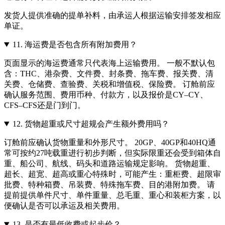
发货人提供准确的提单补料，由承运人根据运输安排签发相应
单证。
11.
海运费是否包含所有附加费用？
页面显示的海运费通常只代表海上运输费用。 一般不默认包
含：THC、港杂费、文件费、封条费、拖车费、报关费、清
关费、仓储费、查验费、关税和增值税、保险费。 订舱前应
确认服务范围、费用币种、付款方，以及报价是CY–CY、
CFS–CFS还是门到门。
12.
货物超重或尺寸超规会产生额外费用吗？
订舱前应确认货物重量和外形尺寸。 20GP、40GP和40HQ通
常可按约27吨载重进行初步判断，但实际限重还会受到箱体自
重、船公司、航线、码头和道路运输规定影响。 货物超重、
超长、超宽、超高或重心特殊时，可能产生：重柜费、超限审
批费、特种箱费、吊装费、特殊拖车费、目的港附加费。 请
提前提供单件尺寸、单件重量、总毛重、重心和装柜方案，以
便确认是否可以承运及相关费用。
13.
是否有最低收费或起步价？