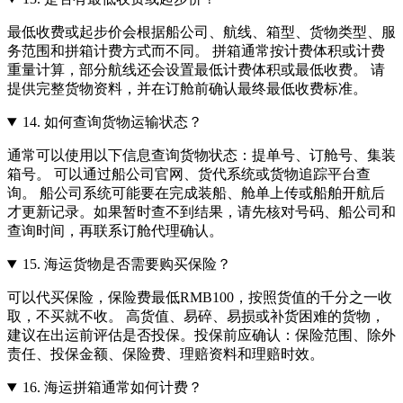
最低收费或起步价会根据船公司、航线、箱型、货物类型、服
务范围和拼箱计费方式而不同。 拼箱通常按计费体积或计费
重量计算，部分航线还会设置最低计费体积或最低收费。 请
提供完整货物资料，并在订舱前确认最终最低收费标准。
14.
如何查询货物运输状态？
通常可以使用以下信息查询货物状态：提单号、订舱号、集装
箱号。 可以通过船公司官网、货代系统或货物追踪平台查
询。 船公司系统可能要在完成装船、舱单上传或船舶开航后
才更新记录。如果暂时查不到结果，请先核对号码、船公司和
查询时间，再联系订舱代理确认。
15.
海运货物是否需要购买保险？
可以代买保险，保险费最低RMB100，按照货值的千分之一收
取，不买就不收。 高货值、易碎、易损或补货困难的货物，
建议在出运前评估是否投保。投保前应确认：保险范围、除外
责任、投保金额、保险费、理赔资料和理赔时效。
16.
海运拼箱通常如何计费？