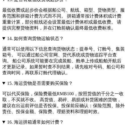
最低收费或起步价会根据船公司、航线、箱型、货物类型、服
务范围和拼箱计费方式而不同。 拼箱通常按计费体积或计费
重量计算，部分航线还会设置最低计费体积或最低收费。 请
提供完整货物资料，并在订舱前确认最终最低收费标准。
14.
如何查询货物运输状态？
通常可以使用以下信息查询货物状态：提单号、订舱号、集装
箱号。 可以通过船公司官网、货代系统或货物追踪平台查
询。 船公司系统可能要在完成装船、舱单上传或船舶开航后
才更新记录。如果暂时查不到结果，请先核对号码、船公司和
查询时间，再联系订舱代理确认。
15.
海运货物是否需要购买保险？
可以代买保险，保险费最低RMB100，按照货值的千分之一收
取，不买就不收。 高货值、易碎、易损或补货困难的货物，
建议在出运前评估是否投保。投保前应确认：保险范围、除外
责任、投保金额、保险费、理赔资料和理赔时效。
16.
海运拼箱通常如何计费？