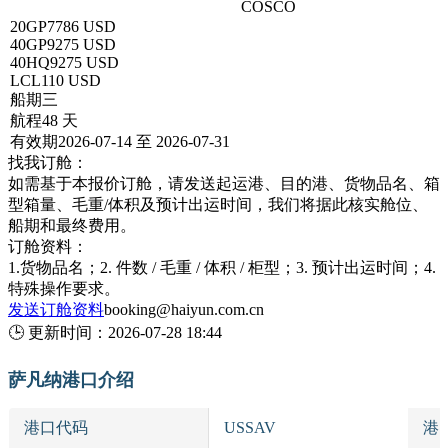
深圳 → SAVANNAH,GA萨凡纳
COSCO
20GP
7786 USD
40GP
9275 USD
40HQ
9275 USD
LCL
110 USD
船期
三
航程
48 天
有效期
2026-07-14 至 2026-07-31
找我订舱：
如需基于本报价订舱，请发送起运港、目的港、货物品名、箱
型箱量、毛重/体积及预计出运时间，我们将据此核实舱位、
船期和最终费用。
订舱资料：
1.货物品名；2. 件数 / 毛重 / 体积 / 柜型；3. 预计出运时间；4.
特殊操作要求。
发送订舱资料
booking@haiyun.com.cn
🕒
更新时间：
2026-07-28 18:44
萨凡纳港口介绍
港口代码
USSAV
港