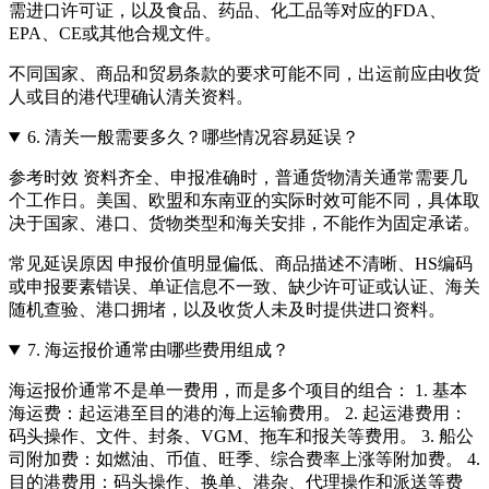
需进口许可证，以及食品、药品、化工品等对应的FDA、
EPA、CE或其他合规文件。
不同国家、商品和贸易条款的要求可能不同，出运前应由收货
人或目的港代理确认清关资料。
6.
清关一般需要多久？哪些情况容易延误？
参考时效 资料齐全、申报准确时，普通货物清关通常需要几
个工作日。美国、欧盟和东南亚的实际时效可能不同，具体取
决于国家、港口、货物类型和海关安排，不能作为固定承诺。
常见延误原因 申报价值明显偏低、商品描述不清晰、HS编码
或申报要素错误、单证信息不一致、缺少许可证或认证、海关
随机查验、港口拥堵，以及收货人未及时提供进口资料。
7.
海运报价通常由哪些费用组成？
海运报价通常不是单一费用，而是多个项目的组合： 1. 基本
海运费：起运港至目的港的海上运输费用。 2. 起运港费用：
码头操作、文件、封条、VGM、拖车和报关等费用。 3. 船公
司附加费：如燃油、币值、旺季、综合费率上涨等附加费。 4.
目的港费用：码头操作、换单、港杂、代理操作和派送等费