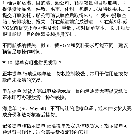
1. 确认起运港、目的港、船公司、箱型箱量和目标船期。 2.
提供货物品名、件数、毛重、体积、包装方式及特殊要求。 3.
提交订舱委托，船公司确认舱位后取得SO。 4. 凭SO提取空
箱，安排装柜、报关，并在截港前完成进港。 5. 在截SI和截
VGM前提交提单补料及验证重量，核对提单草本。 6. 开船后
跟进船期、目的港清关和提货安排。
不同航线的截关、截SI、截VGM和资料要求可能不同，建议
预留足够操作时间。
10.
提单有哪些常见类型？
正本提单 纸质运输单证，货权控制较强，常用于信用证或货
款尚未收清的交易。
电放提单 发货人完成电放指示后，目的港通常无需提交纸质
正本即可办理放货，操作较快。
海运单（Sea Waybill） 不可转让的运输单证，通常由收货人完
成身份和放货核验后提货。
记名提单和指示提单 记名提单指定具体收货人；指示提单可
通过背书转让，适合需要货权流转的安排。