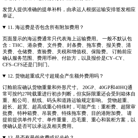
发货人提供准确的提单补料，由承运人根据运输安排签发相应
单证。
11.
海运费是否包含所有附加费用？
页面显示的海运费通常只代表海上运输费用。 一般不默认包
含：THC、港杂费、文件费、封条费、拖车费、报关费、清
关费、仓储费、查验费、关税和增值税、保险费。 订舱前应
确认服务范围、费用币种、付款方，以及报价是CY–CY、
CFS–CFS还是门到门。
12.
货物超重或尺寸超规会产生额外费用吗？
订舱前应确认货物重量和外形尺寸。 20GP、40GP和40HQ通
常可按约27吨载重进行初步判断，但实际限重还会受到箱体自
重、船公司、航线、码头和道路运输规定影响。 货物超重、
超长、超宽、超高或重心特殊时，可能产生：重柜费、超限审
批费、特种箱费、吊装费、特殊拖车费、目的港附加费。 请
提前提供单件尺寸、单件重量、总毛重、重心和装柜方案，以
便确认是否可以承运及相关费用。
13.
是否有最低收费或起步价？