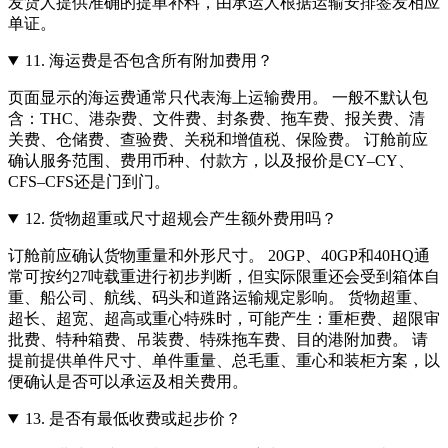
发货人提供准确的提单补料，由承运人根据运输安排签发相应
单证。
11.
海运费是否包含所有附加费用？
页面显示的海运费通常只代表海上运输费用。 一般不默认包
含：THC、港杂费、文件费、封条费、拖车费、报关费、清
关费、仓储费、查验费、关税和增值税、保险费。 订舱前应
确认服务范围、费用币种、付款方，以及报价是CY–CY、
CFS–CFS还是门到门。
12.
货物超重或尺寸超规会产生额外费用吗？
订舱前应确认货物重量和外形尺寸。 20GP、40GP和40HQ通
常可按约27吨载重进行初步判断，但实际限重还会受到箱体自
重、船公司、航线、码头和道路运输规定影响。 货物超重、
超长、超宽、超高或重心特殊时，可能产生：重柜费、超限审
批费、特种箱费、吊装费、特殊拖车费、目的港附加费。 请
提前提供单件尺寸、单件重量、总毛重、重心和装柜方案，以
便确认是否可以承运及相关费用。
13.
是否有最低收费或起步价？