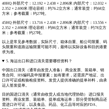
40HQ 外部尺寸：12.192 × 2.438 × 2.896米 内部尺寸：12.032 ×
2.352 × 2.690米 理论容积：约76.2立方米；通常装货：约68立
方米；参考载重：约27吨。
45HQ 外部尺寸：13.716 × 2.438 × 2.896米 内部尺寸：13.556 ×
2.352 × 2.698米 理论容积：约86立方米；通常装货：约78立方
米；参考载重：约27吨。
以上是常见参考数据，实际尺寸、箱体自重、船公司限重、码
头限重和道路运输限重可能不同，最终以实际设备和目的港要
求为准。
5.
海运出口和进口清关需要哪些资料？
中国出口清关（通常由发货人准备） 商业发票、装箱单、销
售合同、HS编码及申报要素；如有要求，还需原产地证、出
口许可证或检验检疫资料。发货人提供准确的提单补料，由承
运人签发提单。
目的国进口清关（通常由收货人或当地代理协助） 进口报关
资料、商业发票、装箱单、提单或海运单；部分受管制商品还
需进口许可证，以及食品、药品、化工品等对应的FDA、