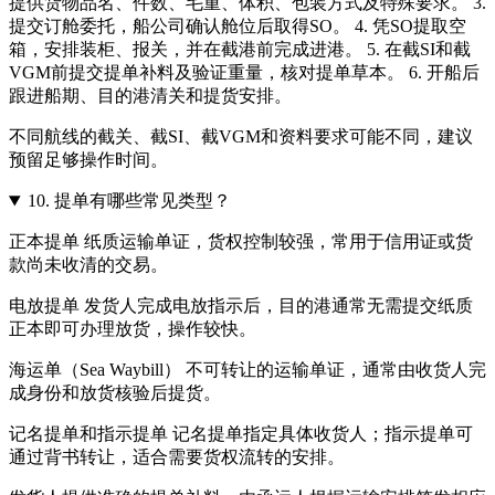
提供货物品名、件数、毛重、体积、包装方式及特殊要求。 3.
提交订舱委托，船公司确认舱位后取得SO。 4. 凭SO提取空
箱，安排装柜、报关，并在截港前完成进港。 5. 在截SI和截
VGM前提交提单补料及验证重量，核对提单草本。 6. 开船后
跟进船期、目的港清关和提货安排。
不同航线的截关、截SI、截VGM和资料要求可能不同，建议
预留足够操作时间。
10.
提单有哪些常见类型？
正本提单 纸质运输单证，货权控制较强，常用于信用证或货
款尚未收清的交易。
电放提单 发货人完成电放指示后，目的港通常无需提交纸质
正本即可办理放货，操作较快。
海运单（Sea Waybill） 不可转让的运输单证，通常由收货人完
成身份和放货核验后提货。
记名提单和指示提单 记名提单指定具体收货人；指示提单可
通过背书转让，适合需要货权流转的安排。