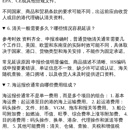
EPA、CE或其他合规文件。
不同国家、商品和贸易条款的要求可能不同，出运前应由收货
人或目的港代理确认清关资料。
6.
清关一般需要多久？哪些情况容易延误？
参考时效 资料齐全、申报准确时，普通货物清关通常需要几
个工作日。美国、欧盟和东南亚的实际时效可能不同，具体取
决于国家、港口、货物类型和海关安排，不能作为固定承诺。
常见延误原因 申报价值明显偏低、商品描述不清晰、HS编码
或申报要素错误、单证信息不一致、缺少许可证或认证、海关
随机查验、港口拥堵，以及收货人未及时提供进口资料。
7.
海运报价通常由哪些费用组成？
海运报价通常不是单一费用，而是多个项目的组合： 1. 基本
海运费：起运港至目的港的海上运输费用。 2. 起运港费用：
码头操作、文件、封条、VGM、拖车和报关等费用。 3. 船公
司附加费：如燃油、币值、旺季、综合费率上涨等附加费。 4.
目的港费用：码头操作、换单、港杂、代理操作和派送等费
用。 5. 其他可能费用：清关、仓储、查验、关税和增值税