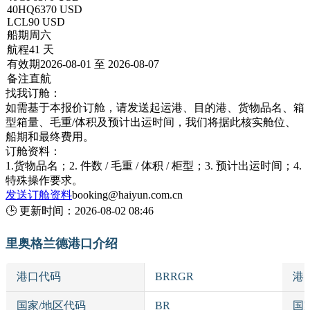
40HQ
6370 USD
LCL
90 USD
船期
周六
航程
41 天
有效期
2026-08-01 至 2026-08-07
备注
直航
找我订舱：
如需基于本报价订舱，请发送起运港、目的港、货物品名、箱
型箱量、毛重/体积及预计出运时间，我们将据此核实舱位、
船期和最终费用。
订舱资料：
1.货物品名；2. 件数 / 毛重 / 体积 / 柜型；3. 预计出运时间；4.
特殊操作要求。
发送订舱资料
booking@haiyun.com.cn
🕒
更新时间：
2026-08-02 08:46
里奥格兰德港口介绍
港口代码
BRRGR
港
国家/地区代码
BR
国