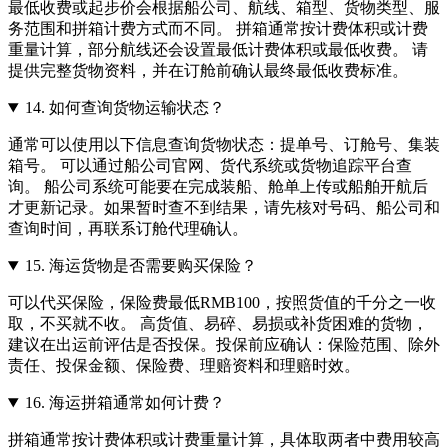
最低收费或起步价会根据船公司、航线、箱型、货物类型、服
务范围和拼箱计费方式而不同。 拼箱通常按计费体积或计费
重量计算，部分航线还会设置最低计费体积或最低收费。 请
提供完整货物资料，并在订舱前确认最终最低收费标准。
14.
如何查询货物运输状态？
通常可以使用以下信息查询货物状态：提单号、订舱号、集装
箱号。 可以通过船公司官网、货代系统或货物追踪平台查
询。 船公司系统可能要在完成装船、舱单上传或船舶开航后
才更新记录。如果暂时查不到结果，请先核对号码、船公司和
查询时间，再联系订舱代理确认。
15.
海运货物是否需要购买保险？
可以代买保险，保险费最低RMB100，按照货值的千分之一收
取，不买就不收。 高货值、易碎、易损或补货困难的货物，
建议在出运前评估是否投保。投保前应确认：保险范围、除外
责任、投保金额、保险费、理赔资料和理赔时效。
16.
海运拼箱通常如何计费？
拼箱通常按计费体积或计费重量计算，具体取两者中费用较高