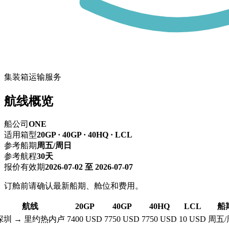
集装箱运输服务
航线概览
船公司
ONE
适用箱型
20GP · 40GP · 40HQ · LCL
参考船期
周五/周日
参考航程
30天
报价有效期
2026-07-02 至 2026-07-07
订舱前请确认最新船期、舱位和费用。
航线
20GP
40GP
40HQ
LCL
船
深圳 → 里约热内卢
7400 USD
7750 USD
7750 USD
10 USD
周五/