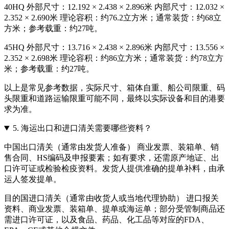
40HQ 外部尺寸：12.192 × 2.438 × 2.896米 内部尺寸：12.032 ×
2.352 × 2.690米 理论容积：约76.2立方米；通常装货：约68立
方米；参考载重：约27吨。
45HQ 外部尺寸：13.716 × 2.438 × 2.896米 内部尺寸：13.556 ×
2.352 × 2.698米 理论容积：约86立方米；通常装货：约78立方
米；参考载重：约27吨。
以上是常见参考数据，实际尺寸、箱体自重、船公司限重、码
头限重和道路运输限重可能不同，最终以实际设备和目的港要
求为准。
5.
海运出口和进口清关需要哪些资料？
中国出口清关（通常由发货人准备） 商业发票、装箱单、销
售合同、HS编码及申报要素；如有要求，还需原产地证、出
口许可证或检验检疫资料。发货人提供准确的提单补料，由承
运人签发提单。
目的国进口清关（通常由收货人或当地代理协助） 进口报关
资料、商业发票、装箱单、提单或海运单；部分受管制商品还
需进口许可证，以及食品、药品、化工品等对应的FDA、