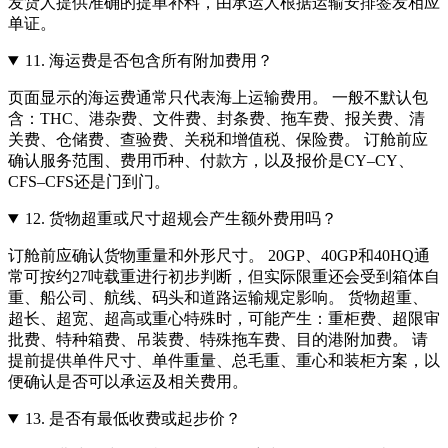
发货人提供准确的提单补料，由承运人根据运输安排签发相应
单证。
11.
海运费是否包含所有附加费用？
页面显示的海运费通常只代表海上运输费用。 一般不默认包
含：THC、港杂费、文件费、封条费、拖车费、报关费、清
关费、仓储费、查验费、关税和增值税、保险费。 订舱前应
确认服务范围、费用币种、付款方，以及报价是CY–CY、
CFS–CFS还是门到门。
12.
货物超重或尺寸超规会产生额外费用吗？
订舱前应确认货物重量和外形尺寸。 20GP、40GP和40HQ通
常可按约27吨载重进行初步判断，但实际限重还会受到箱体自
重、船公司、航线、码头和道路运输规定影响。 货物超重、
超长、超宽、超高或重心特殊时，可能产生：重柜费、超限审
批费、特种箱费、吊装费、特殊拖车费、目的港附加费。 请
提前提供单件尺寸、单件重量、总毛重、重心和装柜方案，以
便确认是否可以承运及相关费用。
13.
是否有最低收费或起步价？