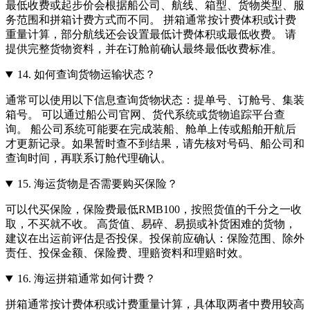
最低收费或起步价会根据船公司、航线、箱型、货物类型、服
务范围和拼箱计费方式而不同。 拼箱通常按计费体积或计费
重量计算，部分航线还会设置最低计费体积或最低收费。 请
提供完整货物资料，并在订舱前确认最终最低收费标准。
14.
如何查询货物运输状态？
通常可以使用以下信息查询货物状态：提单号、订舱号、集装
箱号。 可以通过船公司官网、货代系统或货物追踪平台查
询。 船公司系统可能要在完成装船、舱单上传或船舶开航后
才更新记录。如果暂时查不到结果，请先核对号码、船公司和
查询时间，再联系订舱代理确认。
15.
海运货物是否需要购买保险？
可以代买保险，保险费最低RMB100，按照货值的千分之一收
取，不买就不收。 高货值、易碎、易损或补货困难的货物，
建议在出运前评估是否投保。投保前应确认：保险范围、除外
责任、投保金额、保险费、理赔资料和理赔时效。
16.
海运拼箱通常如何计费？
拼箱通常按计费体积或计费重量计算，具体取两者中费用较高