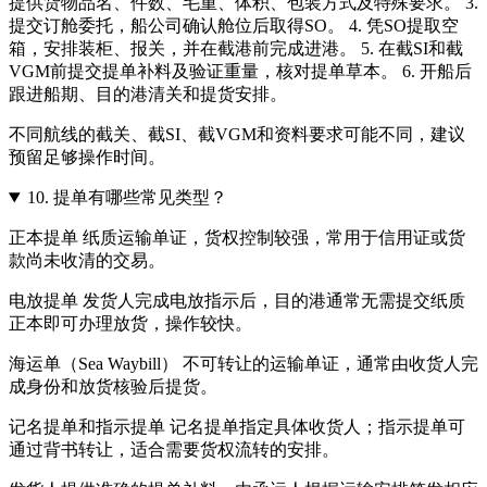
提供货物品名、件数、毛重、体积、包装方式及特殊要求。 3.
提交订舱委托，船公司确认舱位后取得SO。 4. 凭SO提取空
箱，安排装柜、报关，并在截港前完成进港。 5. 在截SI和截
VGM前提交提单补料及验证重量，核对提单草本。 6. 开船后
跟进船期、目的港清关和提货安排。
不同航线的截关、截SI、截VGM和资料要求可能不同，建议
预留足够操作时间。
10.
提单有哪些常见类型？
正本提单 纸质运输单证，货权控制较强，常用于信用证或货
款尚未收清的交易。
电放提单 发货人完成电放指示后，目的港通常无需提交纸质
正本即可办理放货，操作较快。
海运单（Sea Waybill） 不可转让的运输单证，通常由收货人完
成身份和放货核验后提货。
记名提单和指示提单 记名提单指定具体收货人；指示提单可
通过背书转让，适合需要货权流转的安排。