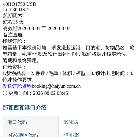
40HQ
1750 USD
LCL
30 USD
船期
周六
航程
15 天
有效期
2026-08-01 至 2026-08-07
备注
直航
找我订舱：
如需基于本报价订舱，请发送起运港、目的港、货物品名、箱
型箱量、毛重/体积及预计出运时间，我们将据此核实舱位、
船期和最终费用。
订舱资料：
1.货物品名；2. 件数 / 毛重 / 体积 / 柜型；3. 预计出运时间；4.
特殊操作要求。
发送订舱资料
booking@haiyun.com.cn
🕒
更新时间：
2026-08-02 08:46
那瓦西瓦港口介绍
港口代码
INNSA
国家/地区代码
印度/IN