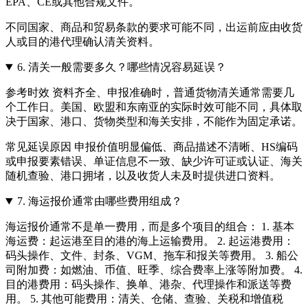
EPA、CE或其他合规文件。
不同国家、商品和贸易条款的要求可能不同，出运前应由收货
人或目的港代理确认清关资料。
6.
清关一般需要多久？哪些情况容易延误？
参考时效 资料齐全、申报准确时，普通货物清关通常需要几
个工作日。美国、欧盟和东南亚的实际时效可能不同，具体取
决于国家、港口、货物类型和海关安排，不能作为固定承诺。
常见延误原因 申报价值明显偏低、商品描述不清晰、HS编码
或申报要素错误、单证信息不一致、缺少许可证或认证、海关
随机查验、港口拥堵，以及收货人未及时提供进口资料。
7.
海运报价通常由哪些费用组成？
海运报价通常不是单一费用，而是多个项目的组合： 1. 基本
海运费：起运港至目的港的海上运输费用。 2. 起运港费用：
码头操作、文件、封条、VGM、拖车和报关等费用。 3. 船公
司附加费：如燃油、币值、旺季、综合费率上涨等附加费。 4.
目的港费用：码头操作、换单、港杂、代理操作和派送等费
用。 5. 其他可能费用：清关、仓储、查验、关税和增值税