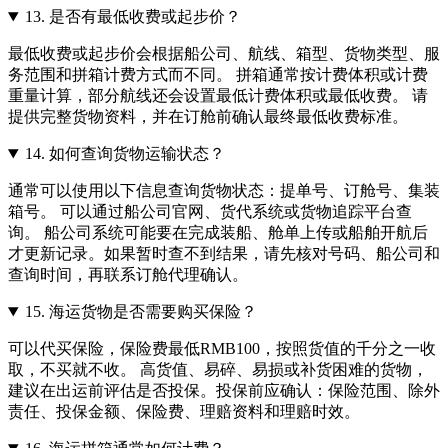
13.
是否有最低收费或起步价？
最低收费或起步价会根据船公司、航线、箱型、货物类型、服
务范围和拼箱计费方式而不同。 拼箱通常按计费体积或计费
重量计算，部分航线还会设置最低计费体积或最低收费。 请
提供完整货物资料，并在订舱前确认最终最低收费标准。
14.
如何查询货物运输状态？
通常可以使用以下信息查询货物状态：提单号、订舱号、集装
箱号。 可以通过船公司官网、货代系统或货物追踪平台查
询。 船公司系统可能要在完成装船、舱单上传或船舶开航后
才更新记录。如果暂时查不到结果，请先核对号码、船公司和
查询时间，再联系订舱代理确认。
15.
海运货物是否需要购买保险？
可以代买保险，保险费最低RMB100，按照货值的千分之一收
取，不买就不收。 高货值、易碎、易损或补货困难的货物，
建议在出运前评估是否投保。投保前应确认：保险范围、除外
责任、投保金额、保险费、理赔资料和理赔时效。