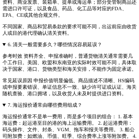
资料、商业发票、装箱单、提单或海运单；部分受管制商品还
需进口许可证，以及食品、药品、化工品等对应的FDA、
EPA、CE或其他合规文件。
不同国家、商品和贸易条款的要求可能不同，出运前应由收货
人或目的港代理确认清关资料。
6.
清关一般需要多久？哪些情况容易延误？
参考时效 资料齐全、申报准确时，普通货物清关通常需要几
个工作日。美国、欧盟和东南亚的实际时效可能不同，具体取
决于国家、港口、货物类型和海关安排，不能作为固定承诺。
常见延误原因 申报价值明显偏低、商品描述不清晰、HS编码
或申报要素错误、单证信息不一致、缺少许可证或认证、海关
随机查验、港口拥堵，以及收货人未及时提供进口资料。
7.
海运报价通常由哪些费用组成？
海运报价通常不是单一费用，而是多个项目的组合： 1. 基本
海运费：起运港至目的港的海上运输费用。 2. 起运港费用：
码头操作、文件、封条、VGM、拖车和报关等费用。 3. 船公
司附加费：如燃油、币值、旺季、综合费率上涨等附加费。 4.