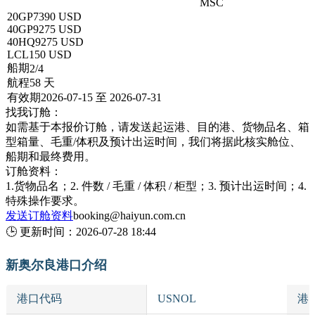
深圳 → NEW ORLEAN, LA新奥尔良
MSC
20GP
7390 USD
40GP
9275 USD
40HQ
9275 USD
LCL
150 USD
船期
2/4
航程
58 天
有效期
2026-07-15 至 2026-07-31
找我订舱：
如需基于本报价订舱，请发送起运港、目的港、货物品名、箱
型箱量、毛重/体积及预计出运时间，我们将据此核实舱位、
船期和最终费用。
订舱资料：
1.货物品名；2. 件数 / 毛重 / 体积 / 柜型；3. 预计出运时间；4.
特殊操作要求。
发送订舱资料
booking@haiyun.com.cn
🕒
更新时间：
2026-07-28 18:44
新奥尔良港口介绍
港口代码
USNOL
港