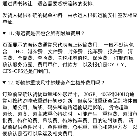
通过背书转让，适合需要货权流转的安排。
发货人提供准确的提单补料，由承运人根据运输安排签发相应
单证。
11.
海运费是否包含所有附加费用？
页面显示的海运费通常只代表海上运输费用。 一般不默认包
含：THC、港杂费、文件费、封条费、拖车费、报关费、清
关费、仓储费、查验费、关税和增值税、保险费。 订舱前应
确认服务范围、费用币种、付款方，以及报价是CY–CY、
CFS–CFS还是门到门。
12.
货物超重或尺寸超规会产生额外费用吗？
订舱前应确认货物重量和外形尺寸。 20GP、40GP和40HQ通
常可按约27吨载重进行初步判断，但实际限重还会受到箱体自
重、船公司、航线、码头和道路运输规定影响。 货物超重、
超长、超宽、超高或重心特殊时，可能产生：重柜费、超限审
批费、特种箱费、吊装费、特殊拖车费、目的港附加费。 请
提前提供单件尺寸、单件重量、总毛重、重心和装柜方案，以
便确认是否可以承运及相关费用。