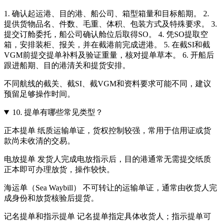
1. 确认起运港、目的港、船公司、箱型箱量和目标船期。 2.
提供货物品名、件数、毛重、体积、包装方式及特殊要求。 3.
提交订舱委托，船公司确认舱位后取得SO。 4. 凭SO提取空
箱，安排装柜、报关，并在截港前完成进港。 5. 在截SI和截
VGM前提交提单补料及验证重量，核对提单草本。 6. 开船后
跟进船期、目的港清关和提货安排。
不同航线的截关、截SI、截VGM和资料要求可能不同，建议
预留足够操作时间。
10.
提单有哪些常见类型？
正本提单 纸质运输单证，货权控制较强，常用于信用证或货
款尚未收清的交易。
电放提单 发货人完成电放指示后，目的港通常无需提交纸质
正本即可办理放货，操作较快。
海运单（Sea Waybill） 不可转让的运输单证，通常由收货人完
成身份和放货核验后提货。
记名提单和指示提单 记名提单指定具体收货人；指示提单可