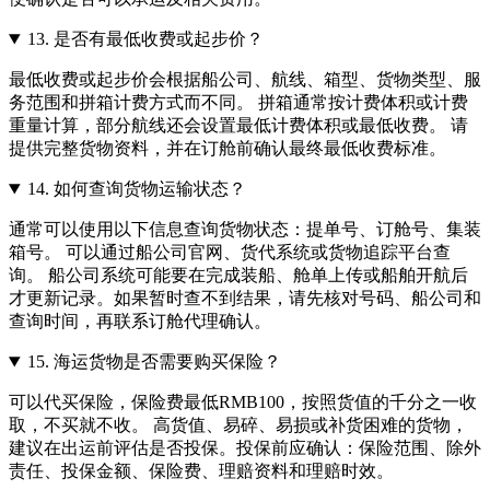
13.
是否有最低收费或起步价？
最低收费或起步价会根据船公司、航线、箱型、货物类型、服
务范围和拼箱计费方式而不同。 拼箱通常按计费体积或计费
重量计算，部分航线还会设置最低计费体积或最低收费。 请
提供完整货物资料，并在订舱前确认最终最低收费标准。
14.
如何查询货物运输状态？
通常可以使用以下信息查询货物状态：提单号、订舱号、集装
箱号。 可以通过船公司官网、货代系统或货物追踪平台查
询。 船公司系统可能要在完成装船、舱单上传或船舶开航后
才更新记录。如果暂时查不到结果，请先核对号码、船公司和
查询时间，再联系订舱代理确认。
15.
海运货物是否需要购买保险？
可以代买保险，保险费最低RMB100，按照货值的千分之一收
取，不买就不收。 高货值、易碎、易损或补货困难的货物，
建议在出运前评估是否投保。投保前应确认：保险范围、除外
责任、投保金额、保险费、理赔资料和理赔时效。