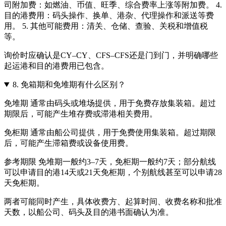
司附加费：如燃油、币值、旺季、综合费率上涨等附加费。 4.
目的港费用：码头操作、换单、港杂、代理操作和派送等费
用。 5. 其他可能费用：清关、仓储、查验、关税和增值税
等。
询价时应确认是CY–CY、CFS–CFS还是门到门，并明确哪些
起运港和目的港费用已包含。
8.
免箱期和免堆期有什么区别？
免堆期 通常由码头或堆场提供，用于免费存放集装箱。超过
期限后，可能产生堆存费或滞港相关费用。
免柜期 通常由船公司提供，用于免费使用集装箱。超过期限
后，可能产生滞箱费或设备使用费。
参考期限 免堆期一般约3–7天，免柜期一般约7天；部分航线
可以申请目的港14天或21天免柜期，个别航线甚至可以申请28
天免柜期。
两者可能同时产生，具体收费方、起算时间、收费名称和批准
天数，以船公司、码头及目的港书面确认为准。