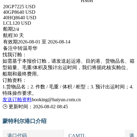
深圳 → MONTREAL,QC蒙特利尔
HMM
20GP
7225 USD
40GP
8640 USD
40HQ
8640 USD
LCL
120 USD
船期
2/4
航程
30 天
有效期
2026-08-01 至 2026-08-14
备注
中转温哥华
找我订舱：
如需基于本报价订舱，请发送起运港、目的港、货物品名、箱
型箱量、毛重/体积及预计出运时间，我们将据此核实舱位、
船期和最终费用。
订舱资料：
1.货物品名；2. 件数 / 毛重 / 体积 / 柜型；3. 预计出运时间；4.
特殊操作要求。
发送订舱资料
booking@haiyun.com.cn
🕒
更新时间：
2026-08-02 08:45
蒙特利尔港口介绍
港口代码
CAMTL
港