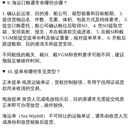
9.
海运订舱通常有哪些步骤？
1. 确认起运港、目的港、船公司、箱型箱量和目标船期。 2.
提供货物品名、件数、毛重、体积、包装方式及特殊要求。 3.
提交订舱委托，船公司确认舱位后取得SO。 4. 凭SO提取空
箱，安排装柜、报关，并在截港前完成进港。 5. 在截SI和截
VGM前提交提单补料及验证重量，核对提单草本。 6. 开船后
跟进船期、目的港清关和提货安排。
不同航线的截关、截SI、截VGM和资料要求可能不同，建议
预留足够操作时间。
10.
提单有哪些常见类型？
正本提单 纸质运输单证，货权控制较强，常用于信用证或货
款尚未收清的交易。
电放提单 发货人完成电放指示后，目的港通常无需提交纸质
正本即可办理放货，操作较快。
海运单（Sea Waybill） 不可转让的运输单证，通常由收货人完
成身份和放货核验后提货。