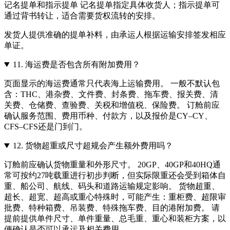
记名提单和指示提单 记名提单指定具体收货人；指示提单可
通过背书转让，适合需要货权流转的安排。
发货人提供准确的提单补料，由承运人根据运输安排签发相应
单证。
11.
海运费是否包含所有附加费用？
页面显示的海运费通常只代表海上运输费用。 一般不默认包
含：THC、港杂费、文件费、封条费、拖车费、报关费、清
关费、仓储费、查验费、关税和增值税、保险费。 订舱前应
确认服务范围、费用币种、付款方，以及报价是CY–CY、
CFS–CFS还是门到门。
12.
货物超重或尺寸超规会产生额外费用吗？
订舱前应确认货物重量和外形尺寸。 20GP、40GP和40HQ通
常可按约27吨载重进行初步判断，但实际限重还会受到箱体自
重、船公司、航线、码头和道路运输规定影响。 货物超重、
超长、超宽、超高或重心特殊时，可能产生：重柜费、超限审
批费、特种箱费、吊装费、特殊拖车费、目的港附加费。 请
提前提供单件尺寸、单件重量、总毛重、重心和装柜方案，以
便确认是否可以承运及相关费用。