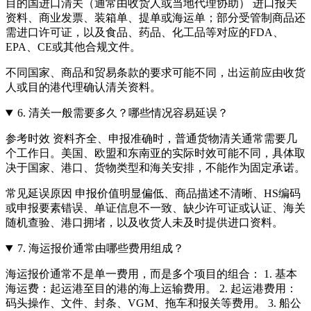
目的国进口清关（通常由收货人或当地代理协助） 进口报关
资料、商业发票、装箱单、提单或海运单；部分受管制商品还
需进口许可证，以及食品、药品、化工品等对应的FDA、
EPA、CE或其他合规文件。
不同国家、商品和贸易条款的要求可能不同，出运前应由收货
人或目的港代理确认清关资料。
6.
清关一般需要多久？哪些情况容易延误？
参考时效 资料齐全、申报准确时，普通货物清关通常需要几
个工作日。美国、欧盟和东南亚的实际时效可能不同，具体取
决于国家、港口、货物类型和海关安排，不能作为固定承诺。
常见延误原因 申报价值明显偏低、商品描述不清晰、HS编码
或申报要素错误、单证信息不一致、缺少许可证或认证、海关
随机查验、港口拥堵，以及收货人未及时提供进口资料。
7.
海运报价通常由哪些费用组成？
海运报价通常不是单一费用，而是多个项目的组合： 1. 基本
海运费：起运港至目的港的海上运输费用。 2. 起运港费用：
码头操作、文件、封条、VGM、拖车和报关等费用。 3. 船公