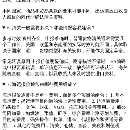
EPA、CE或其他合规文件。
不同国家、商品和贸易条款的要求可能不同，出运前应由收货
人或目的港代理确认清关资料。
6.
清关一般需要多久？哪些情况容易延误？
参考时效 资料齐全、申报准确时，普通货物清关通常需要几
个工作日。美国、欧盟和东南亚的实际时效可能不同，具体取
决于国家、港口、货物类型和海关安排，不能作为固定承诺。
常见延误原因 申报价值明显偏低、商品描述不清晰、HS编码
或申报要素错误、单证信息不一致、缺少许可证或认证、海关
随机查验、港口拥堵，以及收货人未及时提供进口资料。
7.
海运报价通常由哪些费用组成？
海运报价通常不是单一费用，而是多个项目的组合： 1. 基本
海运费：起运港至目的港的海上运输费用。 2. 起运港费用：
码头操作、文件、封条、VGM、拖车和报关等费用。 3. 船公
司附加费：如燃油、币值、旺季、综合费率上涨等附加费。 4.
目的港费用：码头操作、换单、港杂、代理操作和派送等费
用。 5. 其他可能费用：清关、仓储、查验、关税和增值税