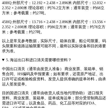
40HQ 外部尺寸：12.192 × 2.438 × 2.896米 内部尺寸：12.032 ×
2.352 × 2.690米 理论容积：约76.2立方米；通常装货：约68立
方米；参考载重：约27吨。
45HQ 外部尺寸：13.716 × 2.438 × 2.896米 内部尺寸：13.556 ×
2.352 × 2.698米 理论容积：约86立方米；通常装货：约78立方
米；参考载重：约27吨。
以上是常见参考数据，实际尺寸、箱体自重、船公司限重、码
头限重和道路运输限重可能不同，最终以实际设备和目的港要
求为准。
5.
海运出口和进口清关需要哪些资料？
中国出口清关（通常由发货人准备） 商业发票、装箱单、销
售合同、HS编码及申报要素；如有要求，还需原产地证、出
口许可证或检验检疫资料。发货人提供准确的提单补料，由承
运人签发提单。
目的国进口清关（通常由收货人或当地代理协助） 进口报关
资料、商业发票、装箱单、提单或海运单；部分受管制商品还
需进口许可证，以及食品、药品、化工品等对应的FDA、