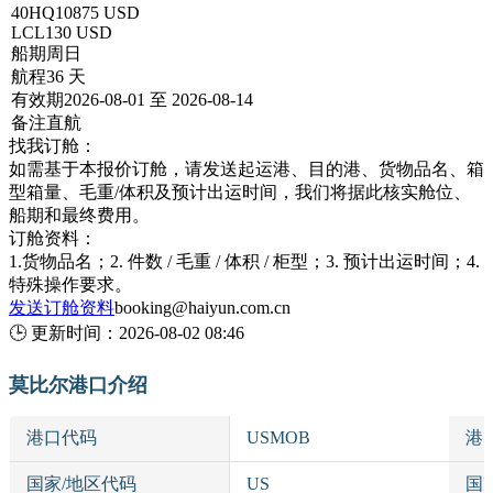
40HQ
10875 USD
LCL
130 USD
船期
周日
航程
36 天
有效期
2026-08-01 至 2026-08-14
备注
直航
找我订舱：
如需基于本报价订舱，请发送起运港、目的港、货物品名、箱
型箱量、毛重/体积及预计出运时间，我们将据此核实舱位、
船期和最终费用。
订舱资料：
1.货物品名；2. 件数 / 毛重 / 体积 / 柜型；3. 预计出运时间；4.
特殊操作要求。
发送订舱资料
booking@haiyun.com.cn
🕒
更新时间：
2026-08-02 08:46
莫比尔港口介绍
港口代码
USMOB
港
国家/地区代码
US
国