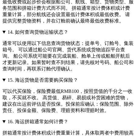
最低收费或起步价会根据船公司、航线、箱型、货物类型、服
务范围和拼箱计费方式而不同。 拼箱通常按计费体积或计费
重量计算，部分航线还会设置最低计费体积或最低收费。 请
提供完整货物资料，并在订舱前确认最终最低收费标准。
14.
如何查询货物运输状态？
通常可以使用以下信息查询货物状态：提单号、订舱号、集装
箱号。 可以通过船公司官网、货代系统或货物追踪平台查
询。 船公司系统可能要在完成装船、舱单上传或船舶开航后
才更新记录。如果暂时查不到结果，请先核对号码、船公司和
查询时间，再联系订舱代理确认。
15.
海运货物是否需要购买保险？
可以代买保险，保险费最低RMB100，按照货值的千分之一收
取，不买就不收。 高货值、易碎、易损或补货困难的货物，
建议在出运前评估是否投保。投保前应确认：保险范围、除外
责任、投保金额、保险费、理赔资料和理赔时效。
16.
海运拼箱通常如何计费？
拼箱通常按计费体积或计费重量计算，具体取两者中费用较高