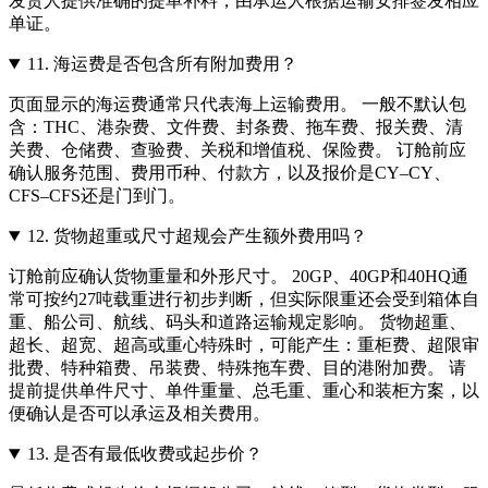
发货人提供准确的提单补料，由承运人根据运输安排签发相应
单证。
11.
海运费是否包含所有附加费用？
页面显示的海运费通常只代表海上运输费用。 一般不默认包
含：THC、港杂费、文件费、封条费、拖车费、报关费、清
关费、仓储费、查验费、关税和增值税、保险费。 订舱前应
确认服务范围、费用币种、付款方，以及报价是CY–CY、
CFS–CFS还是门到门。
12.
货物超重或尺寸超规会产生额外费用吗？
订舱前应确认货物重量和外形尺寸。 20GP、40GP和40HQ通
常可按约27吨载重进行初步判断，但实际限重还会受到箱体自
重、船公司、航线、码头和道路运输规定影响。 货物超重、
超长、超宽、超高或重心特殊时，可能产生：重柜费、超限审
批费、特种箱费、吊装费、特殊拖车费、目的港附加费。 请
提前提供单件尺寸、单件重量、总毛重、重心和装柜方案，以
便确认是否可以承运及相关费用。
13.
是否有最低收费或起步价？