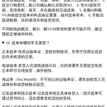
提供货物品名、件数、毛重、体积、包装方式及特殊要求。 3.
提交订舱委托，船公司确认舱位后取得SO。 4. 凭SO提取空
箱，安排装柜、报关，并在截港前完成进港。 5. 在截SI和截
VGM前提交提单补料及验证重量，核对提单草本。 6. 开船后
跟进船期、目的港清关和提货安排。
不同航线的截关、截SI、截VGM和资料要求可能不同，建议
预留足够操作时间。
10.
提单有哪些常见类型？
正本提单 纸质运输单证，货权控制较强，常用于信用证或货
款尚未收清的交易。
电放提单 发货人完成电放指示后，目的港通常无需提交纸质
正本即可办理放货，操作较快。
海运单（Sea Waybill） 不可转让的运输单证，通常由收货人完
成身份和放货核验后提货。
记名提单和指示提单 记名提单指定具体收货人；指示提单可
通过背书转让，适合需要货权流转的安排。