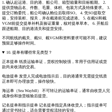
1. 确认起运港、目的港、船公司、箱型箱量和目标船期。 2.
提供货物品名、件数、毛重、体积、包装方式及特殊要求。 3.
提交订舱委托，船公司确认舱位后取得SO。 4. 凭SO提取空
箱，安排装柜、报关，并在截港前完成进港。 5. 在截SI和截
VGM前提交提单补料及验证重量，核对提单草本。 6. 开船后
跟进船期、目的港清关和提货安排。
不同航线的截关、截SI、截VGM和资料要求可能不同，建议
预留足够操作时间。
10.
提单有哪些常见类型？
正本提单 纸质运输单证，货权控制较强，常用于信用证或货
款尚未收清的交易。
电放提单 发货人完成电放指示后，目的港通常无需提交纸质
正本即可办理放货，操作较快。
海运单（Sea Waybill） 不可转让的运输单证，通常由收货人完
成身份和放货核验后提货。
记名提单和指示提单 记名提单指定具体收货人；指示提单可
通过背书转让，适合需要货权流转的安排。