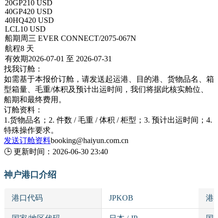
20GP
210 USD
40GP
420 USD
40HQ
420 USD
LCL
10 USD
船期
周三 EVER CONNECT/2075-067N
航程
8 天
有效期
2026-07-01 至 2026-07-31
找我订舱：
如需基于本报价订舱，请发送起运港、目的港、货物品名、箱
型箱量、毛重/体积及预计出运时间，我们将据此核实舱位、
船期和最终费用。
订舱资料：
1.货物品名；2. 件数 / 毛重 / 体积 / 柜型；3. 预计出运时间；4.
特殊操作要求。
发送订舱资料
booking@haiyun.com.cn
🕒
更新时间：
2026-06-30 23:40
神户港口介绍
港口代码
JPKOB
港