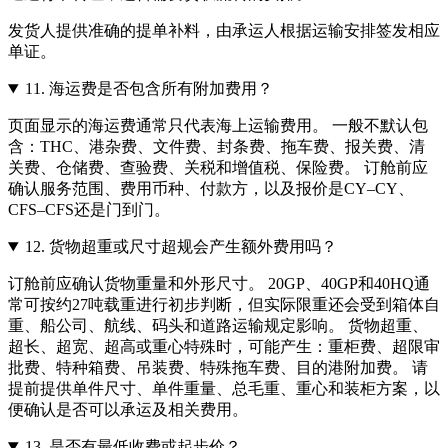
发货人提供准确的提单补料，由承运人根据运输安排签发相应
单证。
11.
海运费是否包含所有附加费用？
页面显示的海运费通常只代表海上运输费用。 一般不默认包
含：THC、港杂费、文件费、封条费、拖车费、报关费、清
关费、仓储费、查验费、关税和增值税、保险费。 订舱前应
确认服务范围、费用币种、付款方，以及报价是CY–CY、
CFS–CFS还是门到门。
12.
货物超重或尺寸超规会产生额外费用吗？
订舱前应确认货物重量和外形尺寸。 20GP、40GP和40HQ通
常可按约27吨载重进行初步判断，但实际限重还会受到箱体自
重、船公司、航线、码头和道路运输规定影响。 货物超重、
超长、超宽、超高或重心特殊时，可能产生：重柜费、超限审
批费、特种箱费、吊装费、特殊拖车费、目的港附加费。 请
提前提供单件尺寸、单件重量、总毛重、重心和装柜方案，以
便确认是否可以承运及相关费用。
13.
是否有最低收费或起步价？