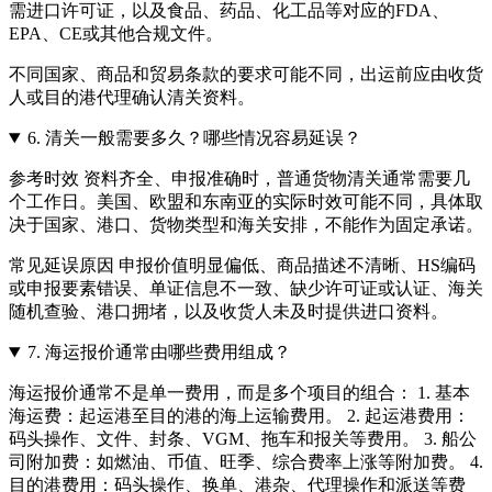
需进口许可证，以及食品、药品、化工品等对应的FDA、
EPA、CE或其他合规文件。
不同国家、商品和贸易条款的要求可能不同，出运前应由收货
人或目的港代理确认清关资料。
6.
清关一般需要多久？哪些情况容易延误？
参考时效 资料齐全、申报准确时，普通货物清关通常需要几
个工作日。美国、欧盟和东南亚的实际时效可能不同，具体取
决于国家、港口、货物类型和海关安排，不能作为固定承诺。
常见延误原因 申报价值明显偏低、商品描述不清晰、HS编码
或申报要素错误、单证信息不一致、缺少许可证或认证、海关
随机查验、港口拥堵，以及收货人未及时提供进口资料。
7.
海运报价通常由哪些费用组成？
海运报价通常不是单一费用，而是多个项目的组合： 1. 基本
海运费：起运港至目的港的海上运输费用。 2. 起运港费用：
码头操作、文件、封条、VGM、拖车和报关等费用。 3. 船公
司附加费：如燃油、币值、旺季、综合费率上涨等附加费。 4.
目的港费用：码头操作、换单、港杂、代理操作和派送等费