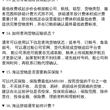
最低收费或起步价会根据船公司、航线、箱型、货物类型、服
务范围和拼箱计费方式而不同。 拼箱通常按计费体积或计费
重量计算，部分航线还会设置最低计费体积或最低收费。 请
提供完整货物资料，并在订舱前确认最终最低收费标准。
14.
如何查询货物运输状态？
通常可以使用以下信息查询货物状态：提单号、订舱号、集装
箱号。 可以通过船公司官网、货代系统或货物追踪平台查
询。 船公司系统可能要在完成装船、舱单上传或船舶开航后
才更新记录。如果暂时查不到结果，请先核对号码、船公司和
查询时间，再联系订舱代理确认。
15.
海运货物是否需要购买保险？
可以代买保险，保险费最低RMB100，按照货值的千分之一收
取，不买就不收。 高货值、易碎、易损或补货困难的货物，
建议在出运前评估是否投保。投保前应确认：保险范围、除外
责任、投保金额、保险费、理赔资料和理赔时效。
16.
海运拼箱通常如何计费？