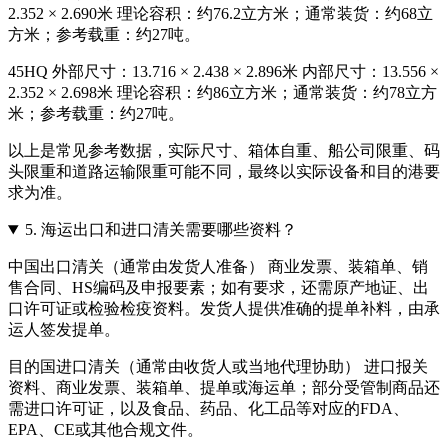
2.352 × 2.690米 理论容积：约76.2立方米；通常装货：约68立
方米；参考载重：约27吨。
45HQ 外部尺寸：13.716 × 2.438 × 2.896米 内部尺寸：13.556 ×
2.352 × 2.698米 理论容积：约86立方米；通常装货：约78立方
米；参考载重：约27吨。
以上是常见参考数据，实际尺寸、箱体自重、船公司限重、码
头限重和道路运输限重可能不同，最终以实际设备和目的港要
求为准。
5.
海运出口和进口清关需要哪些资料？
中国出口清关（通常由发货人准备） 商业发票、装箱单、销
售合同、HS编码及申报要素；如有要求，还需原产地证、出
口许可证或检验检疫资料。发货人提供准确的提单补料，由承
运人签发提单。
目的国进口清关（通常由收货人或当地代理协助） 进口报关
资料、商业发票、装箱单、提单或海运单；部分受管制商品还
需进口许可证，以及食品、药品、化工品等对应的FDA、
EPA、CE或其他合规文件。