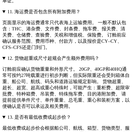
单证。
11.
海运费是否包含所有附加费用？
页面显示的海运费通常只代表海上运输费用。 一般不默认包
含：THC、港杂费、文件费、封条费、拖车费、报关费、清
关费、仓储费、查验费、关税和增值税、保险费。 订舱前应
确认服务范围、费用币种、付款方，以及报价是CY–CY、
CFS–CFS还是门到门。
12.
货物超重或尺寸超规会产生额外费用吗？
订舱前应确认货物重量和外形尺寸。 20GP、40GP和40HQ通
常可按约27吨载重进行初步判断，但实际限重还会受到箱体自
重、船公司、航线、码头和道路运输规定影响。 货物超重、
超长、超宽、超高或重心特殊时，可能产生：重柜费、超限审
批费、特种箱费、吊装费、特殊拖车费、目的港附加费。 请
提前提供单件尺寸、单件重量、总毛重、重心和装柜方案，以
便确认是否可以承运及相关费用。
13.
是否有最低收费或起步价？
最低收费或起步价会根据船公司、航线、箱型、货物类型、服