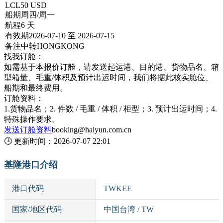
LCL
50 USD
船期
周四/周一
航程
6 天
有效期
2026-07-10 至 2026-07-15
备注
中转HONGKONG
找我订舱：
如需基于本报价订舱，请发送起运港、目的港、货物品名、箱
型箱量、毛重/体积及预计出运时间，我们将据此核实舱位、
船期和最终费用。
订舱资料：
1.货物品名；2. 件数 / 毛重 / 体积 / 柜型；3. 预计出运时间；4.
特殊操作要求。
发送订舱资料
booking@haiyun.com.cn
🕒
更新时间：
2026-07-07 22:01
基隆港口介绍
港口代码
TWKEE
国家/地区代码
中国台湾 / TW