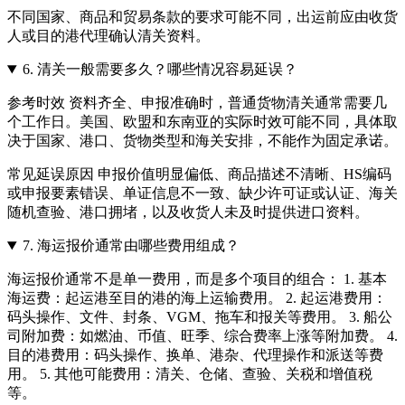
不同国家、商品和贸易条款的要求可能不同，出运前应由收货
人或目的港代理确认清关资料。
6.
清关一般需要多久？哪些情况容易延误？
参考时效 资料齐全、申报准确时，普通货物清关通常需要几
个工作日。美国、欧盟和东南亚的实际时效可能不同，具体取
决于国家、港口、货物类型和海关安排，不能作为固定承诺。
常见延误原因 申报价值明显偏低、商品描述不清晰、HS编码
或申报要素错误、单证信息不一致、缺少许可证或认证、海关
随机查验、港口拥堵，以及收货人未及时提供进口资料。
7.
海运报价通常由哪些费用组成？
海运报价通常不是单一费用，而是多个项目的组合： 1. 基本
海运费：起运港至目的港的海上运输费用。 2. 起运港费用：
码头操作、文件、封条、VGM、拖车和报关等费用。 3. 船公
司附加费：如燃油、币值、旺季、综合费率上涨等附加费。 4.
目的港费用：码头操作、换单、港杂、代理操作和派送等费
用。 5. 其他可能费用：清关、仓储、查验、关税和增值税
等。