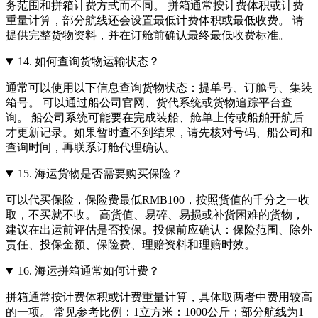
务范围和拼箱计费方式而不同。 拼箱通常按计费体积或计费
重量计算，部分航线还会设置最低计费体积或最低收费。 请
提供完整货物资料，并在订舱前确认最终最低收费标准。
14.
如何查询货物运输状态？
通常可以使用以下信息查询货物状态：提单号、订舱号、集装
箱号。 可以通过船公司官网、货代系统或货物追踪平台查
询。 船公司系统可能要在完成装船、舱单上传或船舶开航后
才更新记录。如果暂时查不到结果，请先核对号码、船公司和
查询时间，再联系订舱代理确认。
15.
海运货物是否需要购买保险？
可以代买保险，保险费最低RMB100，按照货值的千分之一收
取，不买就不收。 高货值、易碎、易损或补货困难的货物，
建议在出运前评估是否投保。投保前应确认：保险范围、除外
责任、投保金额、保险费、理赔资料和理赔时效。
16.
海运拼箱通常如何计费？
拼箱通常按计费体积或计费重量计算，具体取两者中费用较高
的一项。 常见参考比例：1立方米：1000公斤；部分航线为1