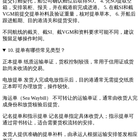
提交订舱委托，船公司确认舱位后取得SO。 4. 凭SO提取空
箱，安排装柜、报关，并在截港前完成进港。 5. 在截SI和截
VGM前提交提单补料及验证重量，核对提单草本。 6. 开船后
跟进船期、目的港清关和提货安排。
不同航线的截关、截SI、截VGM和资料要求可能不同，建议
预留足够操作时间。
10.
提单有哪些常见类型？
正本提单 纸质运输单证，货权控制较强，常用于信用证或货
款尚未收清的交易。
电放提单 发货人完成电放指示后，目的港通常无需提交纸质
正本即可办理放货，操作较快。
海运单（Sea Waybill） 不可转让的运输单证，通常由收货人完
成身份和放货核验后提货。
记名提单和指示提单 记名提单指定具体收货人；指示提单可
通过背书转让，适合需要货权流转的安排。
发货人提供准确的提单补料，由承运人根据运输安排签发相应