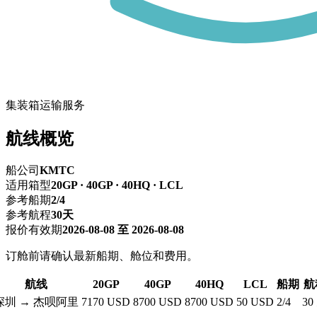
集装箱运输服务
航线概览
船公司
KMTC
适用箱型
20GP · 40GP · 40HQ · LCL
参考船期
2/4
参考航程
30天
报价有效期
2026-08-08 至 2026-08-08
订舱前请确认最新船期、舱位和费用。
航线
20GP
40GP
40HQ
LCL
船期
航
深圳 → 杰呗阿里
7170 USD
8700 USD
8700 USD
50 USD
2/4
30