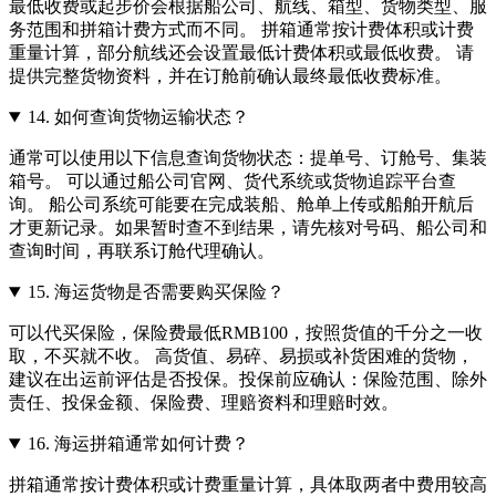
最低收费或起步价会根据船公司、航线、箱型、货物类型、服
务范围和拼箱计费方式而不同。 拼箱通常按计费体积或计费
重量计算，部分航线还会设置最低计费体积或最低收费。 请
提供完整货物资料，并在订舱前确认最终最低收费标准。
14.
如何查询货物运输状态？
通常可以使用以下信息查询货物状态：提单号、订舱号、集装
箱号。 可以通过船公司官网、货代系统或货物追踪平台查
询。 船公司系统可能要在完成装船、舱单上传或船舶开航后
才更新记录。如果暂时查不到结果，请先核对号码、船公司和
查询时间，再联系订舱代理确认。
15.
海运货物是否需要购买保险？
可以代买保险，保险费最低RMB100，按照货值的千分之一收
取，不买就不收。 高货值、易碎、易损或补货困难的货物，
建议在出运前评估是否投保。投保前应确认：保险范围、除外
责任、投保金额、保险费、理赔资料和理赔时效。
16.
海运拼箱通常如何计费？
拼箱通常按计费体积或计费重量计算，具体取两者中费用较高