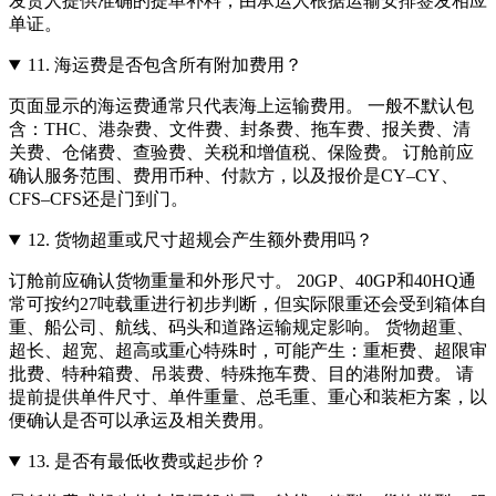
发货人提供准确的提单补料，由承运人根据运输安排签发相应
单证。
11.
海运费是否包含所有附加费用？
页面显示的海运费通常只代表海上运输费用。 一般不默认包
含：THC、港杂费、文件费、封条费、拖车费、报关费、清
关费、仓储费、查验费、关税和增值税、保险费。 订舱前应
确认服务范围、费用币种、付款方，以及报价是CY–CY、
CFS–CFS还是门到门。
12.
货物超重或尺寸超规会产生额外费用吗？
订舱前应确认货物重量和外形尺寸。 20GP、40GP和40HQ通
常可按约27吨载重进行初步判断，但实际限重还会受到箱体自
重、船公司、航线、码头和道路运输规定影响。 货物超重、
超长、超宽、超高或重心特殊时，可能产生：重柜费、超限审
批费、特种箱费、吊装费、特殊拖车费、目的港附加费。 请
提前提供单件尺寸、单件重量、总毛重、重心和装柜方案，以
便确认是否可以承运及相关费用。
13.
是否有最低收费或起步价？