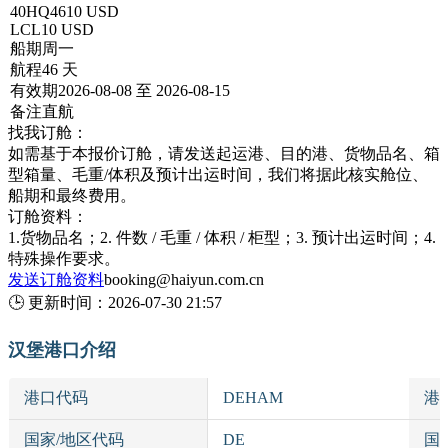
40HQ
4610 USD
LCL
10 USD
船期
周一
航程
46 天
有效期
2026-08-08 至 2026-08-15
备注
直航
找我订舱：
如需基于本报价订舱，请发送起运港、目的港、货物品名、箱
型箱量、毛重/体积及预计出运时间，我们将据此核实舱位、
船期和最终费用。
订舱资料：
1.货物品名；2. 件数 / 毛重 / 体积 / 柜型；3. 预计出运时间；4.
特殊操作要求。
发送订舱资料
booking@haiyun.com.cn
🕒
更新时间：
2026-07-30 21:57
汉堡港口介绍
港口代码
DEHAM
港
国家/地区代码
DE
国