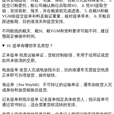
提供货物品名、件数、毛重、体积、包装方式及特殊要求。 3.
提交订舱委托，船公司确认舱位后取得SO。 4. 凭SO提取空
箱，安排装柜、报关，并在截港前完成进港。 5. 在截SI和截
VGM前提交提单补料及验证重量，核对提单草本。 6. 开船后
跟进船期、目的港清关和提货安排。
不同航线的截关、截SI、截VGM和资料要求可能不同，建议
预留足够操作时间。
10.
提单有哪些常见类型？
正本提单 纸质运输单证，货权控制较强，常用于信用证或货
款尚未收清的交易。
电放提单 发货人完成电放指示后，目的港通常无需提交纸质
正本即可办理放货，操作较快。
海运单（Sea Waybill） 不可转让的运输单证，通常由收货人完
成身份和放货核验后提货。
记名提单和指示提单 记名提单指定具体收货人；指示提单可
通过背书转让，适合需要货权流转的安排。