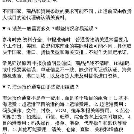
EPA、CE或其他合规文件。
不同国家、商品和贸易条款的要求可能不同，出运前应由收货
人或目的港代理确认清关资料。
6.
清关一般需要多久？哪些情况容易延误？
参考时效 资料齐全、申报准确时，普通货物清关通常需要几
个工作日。美国、欧盟和东南亚的实际时效可能不同，具体取
决于国家、港口、货物类型和海关安排，不能作为固定承诺。
常见延误原因 申报价值明显偏低、商品描述不清晰、HS编码
或申报要素错误、单证信息不一致、缺少许可证或认证、海关
随机查验、港口拥堵，以及收货人未及时提供进口资料。
7.
海运报价通常由哪些费用组成？
海运报价通常不是单一费用，而是多个项目的组合： 1. 基本
海运费：起运港至目的港的海上运输费用。 2. 起运港费用：
码头操作、文件、封条、VGM、拖车和报关等费用。 3. 船公
司附加费：如燃油、币值、旺季、综合费率上涨等附加费。 4.
目的港费用：码头操作、换单、港杂、代理操作和派送等费
用。 5. 其他可能费用：清关、仓储、查验、关税和增值税