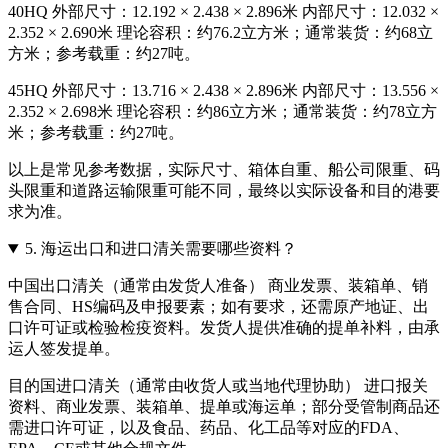
40HQ 外部尺寸：12.192 × 2.438 × 2.896米 内部尺寸：12.032 ×
2.352 × 2.690米 理论容积：约76.2立方米；通常装货：约68立
方米；参考载重：约27吨。
45HQ 外部尺寸：13.716 × 2.438 × 2.896米 内部尺寸：13.556 ×
2.352 × 2.698米 理论容积：约86立方米；通常装货：约78立方
米；参考载重：约27吨。
以上是常见参考数据，实际尺寸、箱体自重、船公司限重、码
头限重和道路运输限重可能不同，最终以实际设备和目的港要
求为准。
5.
海运出口和进口清关需要哪些资料？
中国出口清关（通常由发货人准备） 商业发票、装箱单、销
售合同、HS编码及申报要素；如有要求，还需原产地证、出
口许可证或检验检疫资料。发货人提供准确的提单补料，由承
运人签发提单。
目的国进口清关（通常由收货人或当地代理协助） 进口报关
资料、商业发票、装箱单、提单或海运单；部分受管制商品还
需进口许可证，以及食品、药品、化工品等对应的FDA、