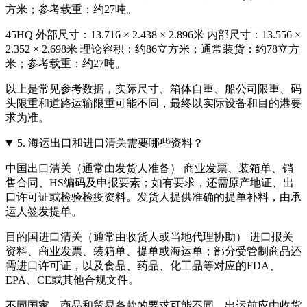
方米；参考载重：约27吨。
45HQ 外部尺寸：13.716 × 2.438 × 2.896米 内部尺寸：13.556 ×
2.352 × 2.698米 理论容积：约86立方米；通常装货：约78立方
米；参考载重：约27吨。
以上是常见参考数据，实际尺寸、箱体自重、船公司限重、码
头限重和道路运输限重可能不同，最终以实际设备和目的港要
求为准。
5.
海运出口和进口清关需要哪些资料？
中国出口清关（通常由发货人准备） 商业发票、装箱单、销
售合同、HS编码及申报要素；如有要求，还需原产地证、出
口许可证或检验检疫资料。发货人提供准确的提单补料，由承
运人签发提单。
目的国进口清关（通常由收货人或当地代理协助） 进口报关
资料、商业发票、装箱单、提单或海运单；部分受管制商品还
需进口许可证，以及食品、药品、化工品等对应的FDA、
EPA、CE或其他合规文件。
不同国家、商品和贸易条款的要求可能不同，出运前应由收货