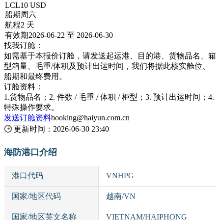
LCL
10 USD
船期
周六
航程
2 天
有效期
2026-06-22 至 2026-06-30
找我订舱：
如需基于本报价订舱，请发送起运港、目的港、货物品名、箱
型箱量、毛重/体积及预计出运时间，我们将据此核实舱位、
船期和最终费用。
订舱资料：
1.货物品名；2. 件数 / 毛重 / 体积 / 柜型；3. 预计出运时间；4.
特殊操作要求。
发送订舱资料
booking@haiyun.com.cn
🕒
更新时间：
2026-06-30 23:40
海防港口介绍
港口代码
VNHPG
国家/地区代码
越南/VN
国家/地区英文名称
VIETNAM/HAIPHONG