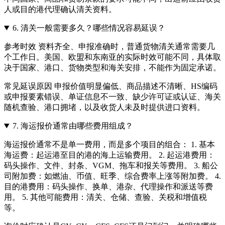
人或目的港代理确认清关资料。
6.
清关一般需要多久？哪些情况容易延误？
参考时效 资料齐全、申报准确时，普通货物清关通常需要几
个工作日。美国、欧盟和东南亚的实际时效可能不同，具体取
决于国家、港口、货物类型和海关安排，不能作为固定承诺。
常见延误原因 申报价值明显偏低、商品描述不清晰、HS编码
或申报要素错误、单证信息不一致、缺少许可证或认证、海关
随机查验、港口拥堵，以及收货人未及时提供进口资料。
7.
海运报价通常由哪些费用组成？
海运报价通常不是单一费用，而是多个项目的组合： 1. 基本
海运费：起运港至目的港的海上运输费用。 2. 起运港费用：
码头操作、文件、封条、VGM、拖车和报关等费用。 3. 船公
司附加费：如燃油、币值、旺季、综合费率上涨等附加费。 4.
目的港费用：码头操作、换单、港杂、代理操作和派送等费
用。 5. 其他可能费用：清关、仓储、查验、关税和增值税
等。