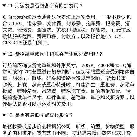
11.
海运费是否包含所有附加费用？
页面显示的海运费通常只代表海上运输费用。 一般不默认包
含：THC、港杂费、文件费、封条费、拖车费、报关费、清
关费、仓储费、查验费、关税和增值税、保险费。 订舱前应
确认服务范围、费用币种、付款方，以及报价是CY–CY、
CFS–CFS还是门到门。
12.
货物超重或尺寸超规会产生额外费用吗？
订舱前应确认货物重量和外形尺寸。 20GP、40GP和40HQ通
常可按约27吨载重进行初步判断，但实际限重还会受到箱体自
重、船公司、航线、码头和道路运输规定影响。 货物超重、
超长、超宽、超高或重心特殊时，可能产生：重柜费、超限审
批费、特种箱费、吊装费、特殊拖车费、目的港附加费。 请
提前提供单件尺寸、单件重量、总毛重、重心和装柜方案，以
便确认是否可以承运及相关费用。
13.
是否有最低收费或起步价？
最低收费或起步价会根据船公司、航线、箱型、货物类型、服
务范围和拼箱计费方式而不同。 拼箱通常按计费体积或计费