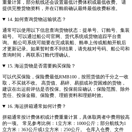
重量计算，部分航线还会设置最低计费体积或最低收费。 请
提供完整货物资料，并在订舱前确认最终最低收费标准。
14.
如何查询货物运输状态？
通常可以使用以下信息查询货物状态：提单号、订舱号、集装
箱号。 可以通过船公司官网、货代系统或货物追踪平台查
询。 船公司系统可能要在完成装船、舱单上传或船舶开航后
才更新记录。如果暂时查不到结果，请先核对号码、船公司和
查询时间，再联系订舱代理确认。
15.
海运货物是否需要购买保险？
可以代买保险，保险费最低RMB100，按照货值的千分之一收
取，不买就不收。 高货值、易碎、易损或补货困难的货物，
建议在出运前评估是否投保。投保前应确认：保险范围、除外
责任、投保金额、保险费、理赔资料和理赔时效。
16.
海运拼箱通常如何计费？
拼箱通常按计费体积或计费重量计算，具体取两者中费用较高
的一项。 常见参考比例：1立方米：1000公斤；部分航线为1
立方米：363公斤或1立方米：250公斤。 仓库入仓费、文件