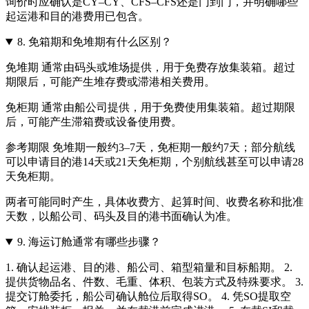
询价时应确认是CY–CY、CFS–CFS还是门到门，并明确哪些
起运港和目的港费用已包含。
8.
免箱期和免堆期有什么区别？
免堆期 通常由码头或堆场提供，用于免费存放集装箱。超过
期限后，可能产生堆存费或滞港相关费用。
免柜期 通常由船公司提供，用于免费使用集装箱。超过期限
后，可能产生滞箱费或设备使用费。
参考期限 免堆期一般约3–7天，免柜期一般约7天；部分航线
可以申请目的港14天或21天免柜期，个别航线甚至可以申请28
天免柜期。
两者可能同时产生，具体收费方、起算时间、收费名称和批准
天数，以船公司、码头及目的港书面确认为准。
9.
海运订舱通常有哪些步骤？
1. 确认起运港、目的港、船公司、箱型箱量和目标船期。 2.
提供货物品名、件数、毛重、体积、包装方式及特殊要求。 3.
提交订舱委托，船公司确认舱位后取得SO。 4. 凭SO提取空