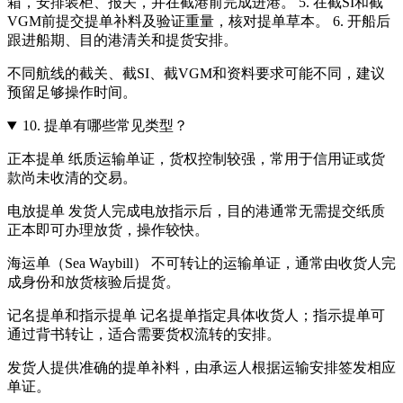
箱，安排装柜、报关，并在截港前完成进港。 5. 在截SI和截
VGM前提交提单补料及验证重量，核对提单草本。 6. 开船后
跟进船期、目的港清关和提货安排。
不同航线的截关、截SI、截VGM和资料要求可能不同，建议
预留足够操作时间。
10.
提单有哪些常见类型？
正本提单 纸质运输单证，货权控制较强，常用于信用证或货
款尚未收清的交易。
电放提单 发货人完成电放指示后，目的港通常无需提交纸质
正本即可办理放货，操作较快。
海运单（Sea Waybill） 不可转让的运输单证，通常由收货人完
成身份和放货核验后提货。
记名提单和指示提单 记名提单指定具体收货人；指示提单可
通过背书转让，适合需要货权流转的安排。
发货人提供准确的提单补料，由承运人根据运输安排签发相应
单证。